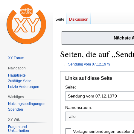
Seite
Diskussion
Nächste 
Seiten, die auf „Sen
XY-Forum
←
Sendung vom 07.12.1979
Navigation
Zur
Zur
Hauptseite
Links auf diese Seite
Navigation
Suche
Zufällige Seite
Letzte Änderungen
Seite:
springen
springen
Wichtiges
Nutzungsbedingungen
Namensraum:
Spenden
alle
XY Wiki
Fragen und
Unklarheiten
Vorlageneinbindungen ausblen