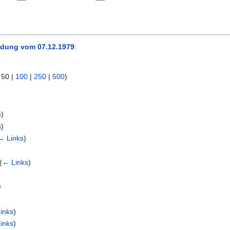
dung vom 07.12.1979
:
|
50
|
100
|
250
|
500
)
s
)
s
)
← Links
)
(
← Links
)
)
)
inks
)
inks
)