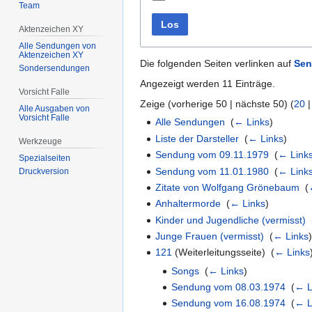
Team
Los
Aktenzeichen XY
Alle Sendungen von
Aktenzeichen XY
Die folgenden Seiten verlinken auf
Sen
Sondersendungen
Angezeigt werden 11 Einträge.
Vorsicht Falle
Zeige (
vorherige 50
|
nächste 50
) (
20
Alle Ausgaben von
Vorsicht Falle
Alle Sendungen
‎
(
← Links
)
Liste der Darsteller
‎
(
← Links
)
Werkzeuge
Sendung vom 09.11.1979
‎
(
← Link
Spezialseiten
Sendung vom 11.01.1980
‎
(
← Link
Druckversion
Zitate von Wolfgang Grönebaum
‎
(
Anhaltermorde
‎
(
← Links
)
Kinder und Jugendliche (vermisst)
‎
Junge Frauen (vermisst)
‎
(
← Links
121
(Weiterleitungsseite) ‎
(
← Links
Songs
‎
(
← Links
)
Sendung vom 08.03.1974
‎
(
← L
Sendung vom 16.08.1974
‎
(
← L