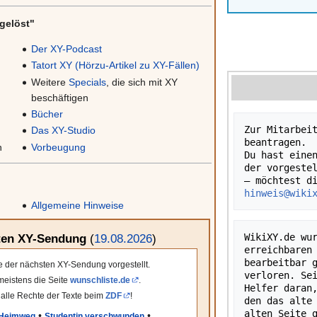
gelöst"
Der XY-Podcast
Tatort XY (Hörzu-Artikel zu XY-Fällen)
Weitere
Specials
, die sich mit XY
beschäftigen
Bücher
Zur Mitarbeit
Das XY-Studio
beantragen.
n
Vorbeugung
Du hast einen
der vorgestel
hinweis@wiki
Allgemeine Hinweise
WikiXY.de wur
sten XY-Sendung
(
19.08.2026
)
erreichbaren 
bearbeitbar g
le der nächsten XY-Sendung vorgestellt.
verloren. Sei
meistens die Seite
wunschliste.de
.
Helfer daran,
 alle Rechte der Texte beim
ZDF
!
den das alte 
•
•
 Heimweg
Studentin verschwunden