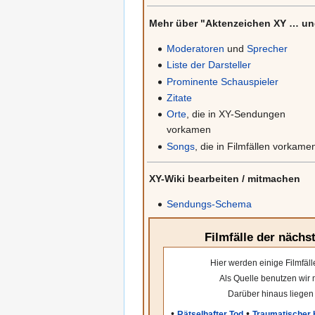
Mehr über "Aktenzeichen XY … un
Moderatoren
und
Sprecher
Liste der Darsteller
Prominente Schauspieler
Zitate
Orte
, die in XY-Sendungen
vorkamen
Songs
, die in Filmfällen vorkame
XY-Wiki bearbeiten / mitmachen
Sendungs-Schema
Filmfälle der näch
Hier werden einige Filmfäl
Als Quelle benutzen wir 
Darüber hinaus liegen
•
•
Rätselhafter Tod
Traumatischer