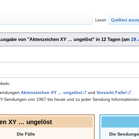
Lesen
Quelltext anze
Ausgabe von "Aktenzeichen XY … ungelöst" in 12 Tagen (am
19.
ikeln.
 Sendungen
Aktenzeichen XY … ungelöst
und
Vorsicht Falle!
.
 XY-Sendungen von 1967 bis heute und zu jeder Sendung Informationen ü
en XY … ungelöst
Die Fälle
Die Sendung