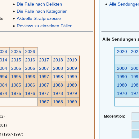
Die Fälle nach Delikten
Alle Sendunge
Die Fälle nach Kategorien
te
Aktuelle Strafprozesse
Reviews zu einzelnen Fällen
Alle Sendungen 
024
2025
2026
2020
202
014
2015
2016
2017
2018
2019
004
2005
2006
2007
2008
2009
2000
200
994
1995
1996
1997
1998
1999
1990
199
984
1985
1986
1987
1988
1989
1980
198
974
1975
1976
1977
1978
1979
1970
197
1967
1968
1969
02)
Moderation:
001)
 (1967-1997)