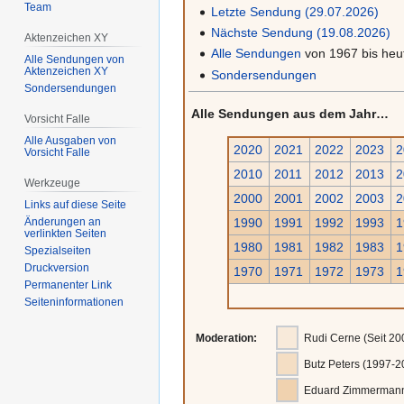
Team
Letzte Sendung (29.07.2026)
Nächste Sendung (19.08.2026)
Aktenzeichen XY
Alle Sendungen
von 1967 bis heu
Alle Sendungen von
Aktenzeichen XY
Sondersendungen
Sondersendungen
Alle Sendungen aus dem Jahr…
Vorsicht Falle
Alle Ausgaben von
2020
2021
2022
2023
2
Vorsicht Falle
2010
2011
2012
2013
2
Werkzeuge
2000
2001
2002
2003
2
Links auf diese Seite
Änderungen an
1990
1991
1992
1993
1
verlinkten Seiten
1980
1981
1982
1983
1
Spezialseiten
Druckversion
1970
1971
1972
1973
1
Permanenter Link
Seiten­­informationen
Moderation:
Rudi Cerne (Seit 20
Butz Peters (1997-2
Eduard Zimmermann