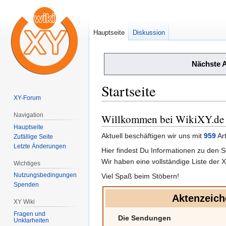
Hauptseite
Diskussion
Nächste 
Startseite
XY-Forum
Navigation
Willkommen bei WikiXY.de
Zur
Zur
Hauptseite
Navigation
Suche
Aktuell beschäftigen wir uns mit
959
Art
Zufällige Seite
springen
springen
Letzte Änderungen
Hier findest Du Informationen zu den
Wir haben eine vollständige Liste der
Wichtiges
Nutzungsbedingungen
Viel Spaß beim Stöbern!
Spenden
Aktenzeich
XY Wiki
Fragen und
Die Sendungen
Unklarheiten