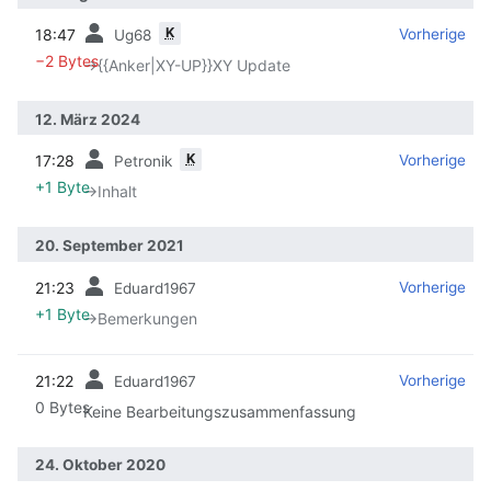
K
18:47
‎
‎
Vorherige
Ug68
−2 Bytes
→‎{{Anker|XY-UP}}XY Update
12. März 2024
K
17:28
‎
‎
Vorherige
Petronik
+1 Byte
→‎Inhalt
20. September 2021
21:23
‎
‎
Vorherige
Eduard1967
+1 Byte
→‎Bemerkungen
21:22
‎
‎
Vorherige
Eduard1967
0 Bytes
Keine Bearbeitungszusammenfassung
24. Oktober 2020