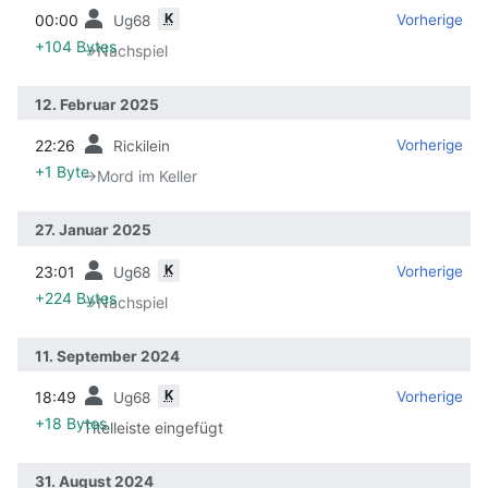
K
00:00
‎
‎
Vorherige
Ug68
+104 Bytes
→‎Nachspiel
12. Februar 2025
22:26
‎
‎
Vorherige
Rickilein
+1 Byte
→‎Mord im Keller
27. Januar 2025
K
23:01
‎
‎
Vorherige
Ug68
+224 Bytes
→‎Nachspiel
11. September 2024
K
18:49
‎
‎
Vorherige
Ug68
+18 Bytes
Titelleiste eingefügt
31. August 2024