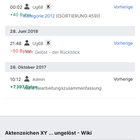
K
00:02
‎
‎
Vorherige
Ug68
+40 Bytes
Kategorie:2012
{{SORTIERUNG:459}}
28. Juni 2018
K
21:48
‎
‎
Vorherige
Ug68
−50 Bytes
→‎XY Gelöst - der Rückblick
28. Oktober 2017
10:12
‎
‎
Vorherige
Admin
+7.397 Bytes
Keine Bearbeitungszusammenfassung
Aktenzeichen XY ... ungelöst - Wiki