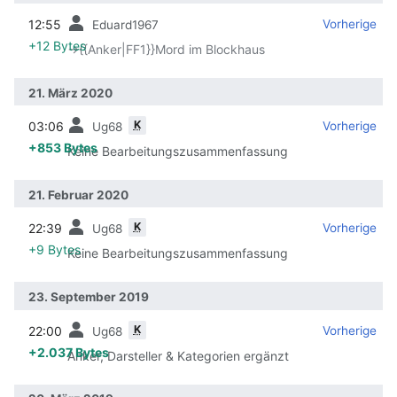
12:55
‎
‎
Vorherige
Eduard1967
+12 Bytes
→‎{{Anker|FF1}}Mord im Blockhaus
21. März 2020
K
03:06
‎
‎
Vorherige
Ug68
+853 Bytes
Keine Bearbeitungszusammenfassung
21. Februar 2020
K
22:39
‎
‎
Vorherige
Ug68
+9 Bytes
Keine Bearbeitungszusammenfassung
23. September 2019
K
22:00
‎
‎
Vorherige
Ug68
+2.037 Bytes
Anker, Darsteller & Kategorien ergänzt