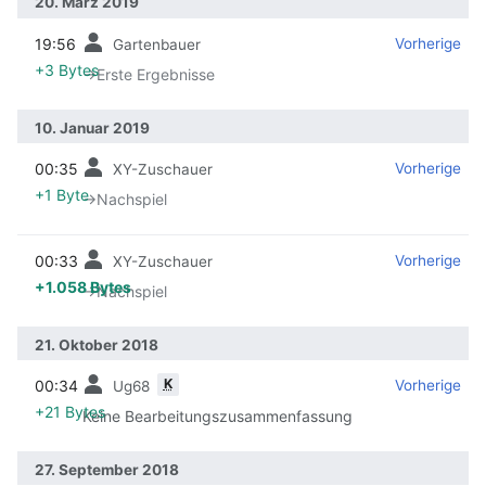
20. März 2019
19:56
‎
‎
Vorherige
Gartenbauer
+3 Bytes
→‎Erste Ergebnisse
10. Januar 2019
00:35
‎
‎
Vorherige
XY-Zuschauer
+1 Byte
→‎Nachspiel
00:33
‎
‎
Vorherige
XY-Zuschauer
+1.058 Bytes
→‎Nachspiel
21. Oktober 2018
K
00:34
‎
‎
Vorherige
Ug68
+21 Bytes
Keine Bearbeitungszusammenfassung
27. September 2018