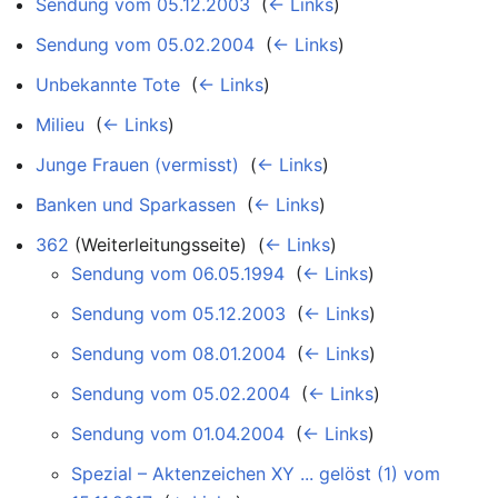
Sendung vom 05.12.2003
‎
(
← Links
)
Sendung vom 05.02.2004
‎
(
← Links
)
Unbekannte Tote
‎
(
← Links
)
Milieu
‎
(
← Links
)
Junge Frauen (vermisst)
‎
(
← Links
)
Banken und Sparkassen
‎
(
← Links
)
362
(Weiterleitungsseite) ‎
(
← Links
)
Sendung vom 06.05.1994
‎
(
← Links
)
Sendung vom 05.12.2003
‎
(
← Links
)
Sendung vom 08.01.2004
‎
(
← Links
)
Sendung vom 05.02.2004
‎
(
← Links
)
Sendung vom 01.04.2004
‎
(
← Links
)
Spezial – Aktenzeichen XY ... gelöst (1) vom