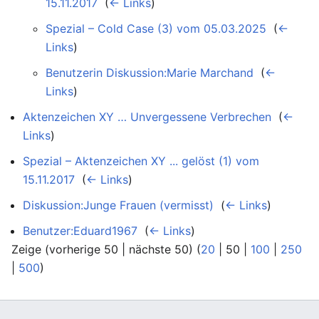
15.11.2017
‎
(
← Links
)
Spezial – Cold Case (3) vom 05.03.2025
‎
(
←
Links
)
Benutzerin Diskussion:Marie Marchand
‎
(
←
Links
)
Aktenzeichen XY … Unvergessene Verbrechen
‎
(
←
Links
)
Spezial – Aktenzeichen XY ... gelöst (1) vom
15.11.2017
‎
(
← Links
)
Diskussion:Junge Frauen (vermisst)
‎
(
← Links
)
Benutzer:Eduard1967
‎
(
← Links
)
Zeige (
vorherige 50
|
nächste 50
) (
20
|
50
|
100
|
250
|
500
)