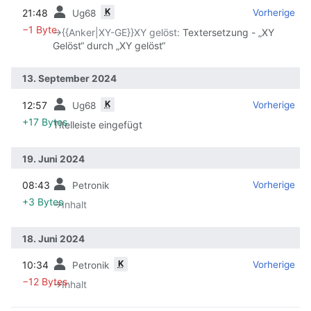
K
21:48
‎
‎
Vorherige
Ug68
−1 Byte
→‎{{Anker|XY-GE}}XY gelöst
:
Textersetzung - „XY
Gelöst“ durch „XY gelöst“
13. September 2024
K
12:57
‎
‎
Vorherige
Ug68
+17 Bytes
Titelleiste eingefügt
19. Juni 2024
08:43
‎
‎
Vorherige
Petronik
+3 Bytes
→‎Inhalt
18. Juni 2024
K
10:34
‎
‎
Vorherige
Petronik
−12 Bytes
→‎Inhalt