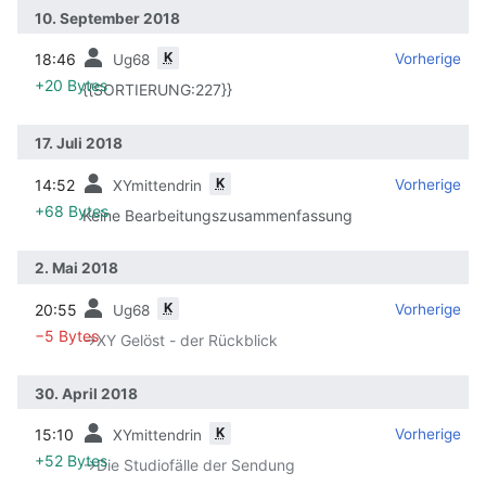
10. September 2018
K
18:46
‎
‎
Vorherige
Ug68
+20 Bytes
{{SORTIERUNG:227}}
17. Juli 2018
K
14:52
‎
‎
Vorherige
XYmittendrin
+68 Bytes
Keine Bearbeitungszusammenfassung
2. Mai 2018
K
20:55
‎
‎
Vorherige
Ug68
−5 Bytes
→‎XY Gelöst - der Rückblick
30. April 2018
K
15:10
‎
‎
Vorherige
XYmittendrin
+52 Bytes
→‎Die Studiofälle der Sendung