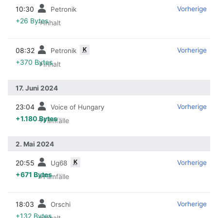
10:30
‎
‎
Vorherige
Petronik
+26 Bytes
→‎Inhalt
K
08:32
‎
‎
Vorherige
Petronik
+370 Bytes
→‎Inhalt
17. Juni 2024
23:04
‎
‎
Vorherige
Voice of Hungary
+1.180 Bytes
→‎Filmfälle
2. Mai 2024
K
20:55
‎
‎
Vorherige
Ug68
+671 Bytes
→‎Filmfälle
18:03
‎
‎
Vorherige
Orschi
+132 Bytes
→‎Inhalt