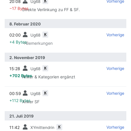
K
20:08
‎
‎
Vorherige
Ug68
−17 Bytes
Direkte Verlinkung zu FF & SF.
8. Februar 2020
K
02:00
‎
‎
Vorherige
Ug68
+4 Bytes
→‎Bemerkungen
2. November 2019
K
15:28
‎
‎
Vorherige
Ug68
+702 Bytes
Anker & Kategorien ergänzt
K
00:59
‎
‎
Vorherige
Ug68
+112 Bytes
Anker SF
21. Juli 2019
K
11:42
‎
‎
Vorherige
XYmittendrin