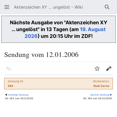
Aktenzeichen XY ... ungelöst - Wiki
Such
Nächste Ausgabe von "Aktenzeichen XY
… ungelöst" in 13 Tagen (am
19. August
2026
) um 20:15 Uhr im ZDF!
Sendung vom 12.01.2006
Sprache
Beobacht
Quel
Sendung Nr.
Moderation:
384
Rudi Cerne
◀
vorherige Sendung
nächste Sendung ▶
(Nr. 383 vom 08.12.2005)
(Nr. 385 vom 09.02.2006)