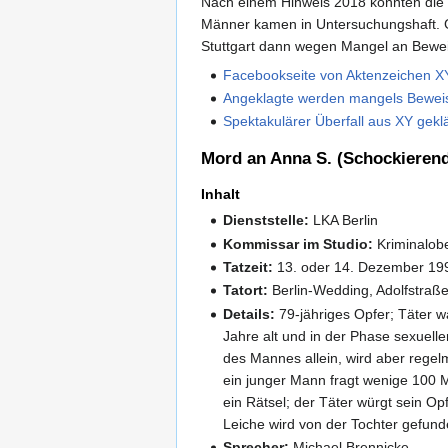
Nach einem Hinweis 2018 konnten die E
Männer kamen in Untersuchungshaft. Ge
Stuttgart dann wegen Mangel an Beweis
Facebookseite von Aktenzeichen X
Angeklagte werden mangels Bewei
Spektakulärer Überfall aus XY geklä
Mord an Anna S. (Schockierend
Inhalt
Dienststelle:
LKA Berlin
Kommissar im Studio:
Kriminalo
Tatzeit:
13. oder 14. Dezember 19
Tatort:
Berlin-Wedding, Adolfstraß
Details:
79-jähriges Opfer; Täter w
Jahre alt und in der Phase sexueller
des Mannes allein, wird aber regel
ein junger Mann fragt wenige 100 M
ein Rätsel; der Täter würgt sein Op
Leiche wird von der Tochter gefund
Sprecher:
Michael Brennicke