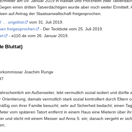
rmittler am 09. Januar 2019 in Rastatt und Pforzheim zwei Tatverdächt
gen einen dritten Tatverdächtigen wurde aber noch weiter Ermittelt.
en auf Antrag der Staatsanwaltschaft freigesprochen.
Y … ungelöst
vom 31. Juli 2019.
sen freigesprochen
- Der Teckbote vom 25. Juli 2019.
rt
- e110.de vom 26. Januar 2019.
e Bluttat)
berkommissar Joachim Runge
97
e
ahrscheinlich ein Außenseiter; lebt vermutlich sozial isoliert und dür
 Orientierung; damals vermutlich stark sozial kontrolliert durch Eltern 
mäßig von ihrer Familie besucht; sehr auf Sicherheit bedacht; einen T
eter vom späteren Tatort entfernt in einem Haus eine Mieterin über i
fer und sticht mit einem Messer auf Anna S. ein; danach vergeht er sic
en;