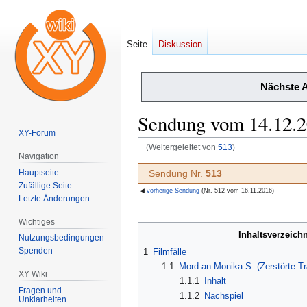
Seite
Diskussion
Nächste 
Sendung vom 14.12.
XY-Forum
(Weitergeleitet von
513
)
Navigation
Zur
Zur
Hauptseite
Sendung Nr.
513
Navigation
Suche
Zufällige Seite
◀
vorherige Sendung
(Nr. 512 vom 16.11.2016)
Letzte Änderungen
springen
springen
Wichtiges
Inhaltsverzeichn
Nutzungsbedingungen
Spenden
1
Filmfälle
1.1
Mord an Monika S. (Zerstörte T
XY Wiki
1.1.1
Inhalt
Fragen und
1.1.2
Nachspiel
Unklarheiten