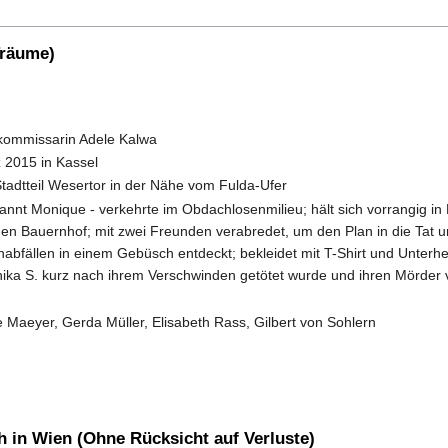
Träume)
kommissarin Adele Kalwa
 2015 in Kassel
tadtteil Wesertor in der Nähe vom Fulda-Ufer
annt Monique - verkehrte im Obdachlosenmilieu; hält sich vorrangig in K
en Bauernhof; mit zwei Freunden verabredet, um den Plan in die Tat 
enabfällen in einem Gebüsch entdeckt; bekleidet mit T-Shirt und Unte
ika S. kurz nach ihrem Verschwinden getötet wurde und ihren Mörder ve
 Maeyer, Gerda Müller, Elisabeth Rass, Gilbert von Sohlern
 in Wien (Ohne Rücksicht auf Verluste)