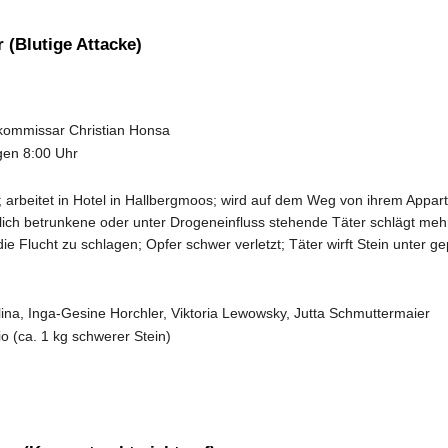
 (Blutige Attacke)
kommissar Christian Honsa
gen 8:00 Uhr
t; arbeitet in Hotel in Hallbergmoos; wird auf dem Weg von ihrem Ap
lich betrunkene oder unter Drogeneinfluss stehende Täter schlägt mehr
ie Flucht zu schlagen; Opfer schwer verletzt; Täter wirft Stein unter 
na, Inga-Gesine Horchler, Viktoria Lewowsky, Jutta Schmuttermaier
io (ca. 1 kg schwerer Stein)