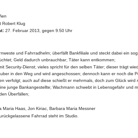
Wien
t Robert Klug
at:
27. Februar 2013, gegen 9.50 Uhr
weste und Fahrradhelm; überfällt Bankfiliale und steckt dabei ein sog
lüchtet; Geld dadurch unbrauchbar; Täter kann entkommen;
t Security-Dienst; vieles spricht für den selben Täter; dieser trägt 
räuber in den Weg und wird angeschossen; dennoch kann er noch die Po
en verfolgt; auch auf diese schießt er mehrmals, doch zum Glück wird n
t eine junge Bankangestellte; Wachmann schwebt in Lebensgefahr und m
en Überfällen;
a Maria Haas, Jon Kiriac, Barbara Maria Messner
rückgelassene Fahrrad steht im Studio.