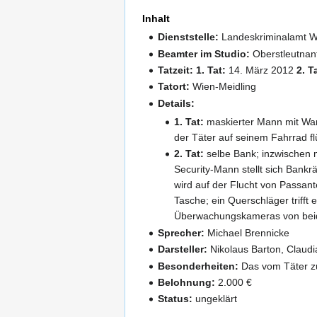
Inhalt
Dienststelle:
Landeskriminalamt 
Beamter im Studio:
Oberstleutnan
Tatzeit: 1. Tat:
14. März 2012
2. T
Tatort:
Wien-Meidling
Details:
1. Tat:
maskierter Mann mit Warn
der Täter auf seinem Fahrrad f
2. Tat:
selbe Bank; inzwischen mi
Security-Mann stellt sich Bank
wird auf der Flucht von Passant
Tasche; ein Querschläger triff
Überwachungskameras von beid
Sprecher:
Michael Brennicke
Darsteller:
Nikolaus Barton, Claudi
Besonderheiten:
Das vom Täter zu
Belohnung:
2.000 €
Status:
ungeklärt