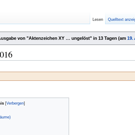
Lesen
Quelltext anze
Ausgabe von "Aktenzeichen XY … ungelöst" in 13 Tagen (am
19.
2016
is
räume)