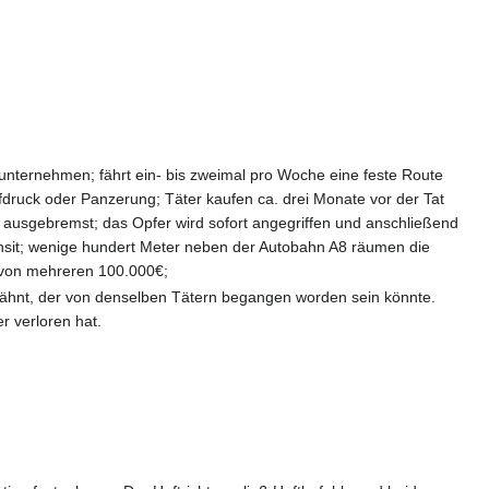
rtunternehmen; fährt ein- bis zweimal pro Woche eine feste Route
fdruck oder Panzerung; Täter kaufen ca. drei Monate vor der Tat
r ausgebremst; das Opfer wird sofort angegriffen und anschließend
it; wenige hundert Meter neben der Autobahn A8 räumen die
 von mehreren 100.000€;
erwähnt, der von denselben Tätern begangen worden sein könnte.
r verloren hat.