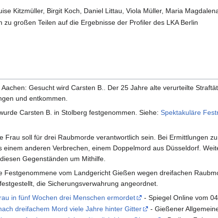
ise Kitzmüller, Birgit Koch, Daniel Littau, Viola Müller, Maria Magdalen
ich zu großen Teilen auf die Ergebnisse der Profiler des LKA Berlin
 Aachen: Gesucht wird Carsten B.. Der 25 Jahre alte verurteilte Straf
pringen und entkommen.
urde Carsten B. in Stolberg festgenommen. Siehe:
Spektakuläre Festn
e Frau soll für drei Raubmorde verantwortlich sein. Bei Ermittlungen 
 einem anderen Verbrechen, einem Doppelmord aus Düsseldorf. Weiter
 diesen Gegenständen um Mithilfe.
 Festgenommene vom Landgericht Gießen wegen dreifachen Raubmordes 
estgestellt, die Sicherungsverwahrung angeordnet.
rau in fünf Wochen drei Menschen ermordet
- Spiegel Online vom 04
nach dreifachem Mord viele Jahre hinter Gitter
- Gießener Allgemein