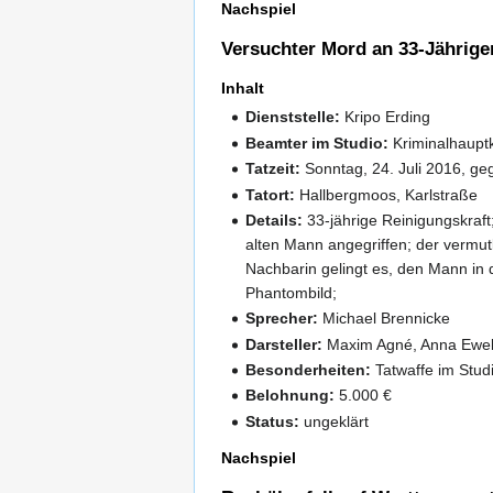
Nachspiel
Versuchter Mord an 33-Jähriger
Inhalt
Dienststelle:
Kripo Erding
Beamter im Studio:
Kriminalhaupt
Tatzeit:
Sonntag, 24. Juli 2016, ge
Tatort:
Hallbergmoos, Karlstraße
Details:
33-jährige Reinigungskraf
alten Mann angegriffen; der vermut
Nachbarin gelingt es, den Mann in d
Phantombild;
Sprecher:
Michael Brennicke
Darsteller:
Maxim Agné, Anna Eweli
Besonderheiten:
Tatwaffe im Stud
Belohnung:
5.000 €
Status:
ungeklärt
Nachspiel