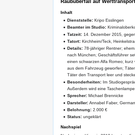
Raubüberfall auf Werttransport
Inhalt
Dienststelle:
Kripo Esslingen
Beamter im Studio:
Kriminalober
Tatzeit:
14. Dezember 2015, gegen
Tatort:
Kirchheim/Teck, Heinkelstr
Details:
78-jähriger Rentner; ehema
nach München; Geschäftsführer setz
einen schwarzen Alfa Romeo; kurz v
aus dem Fahrzeug geworfen; Täter
Täter den Transport leer und stec
Besonderheiten:
Im Studiogespräc
Außerdem wird eine Taschenlampe mi
Sprecher:
Michael Brennicke
Darsteller:
Annabel Faber, German 
Belohnung:
2.000 €
Status:
ungeklärt
Nachspiel