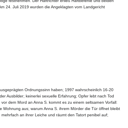
ige festnehmen. Der Haftrichter erließ Haftbefehle und beiden
 Am 24. Juli 2019 wurden die Angeklagten vom Landgericht
fte ausgeprägten Ordnungssinn haben; 1997 wahrscheinlich 16-20
oder Ausbilder; keinerlei sexuelle Erfahrung; Opfer lebt nach Tod
ag vor dem Mord an Anna S. kommt es zu einem seltsamen Vorfall:
hre Wohnung aus; warum Anna S. ihrem Mörder die Tür öffnet bleibt
h mehrfach an ihrer Leiche und räumt den Tatort penibel auf;