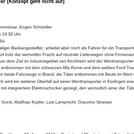
er (Konzept geht nicht auf)
kommissar Jürgen Schneider
 19.30 Uhr
aße
liger Bankangestellter; arbeitet aber noch als Fahrer für ein Transpo
t trotz der wertvollen Fracht auf neutrale Lieferwagen ohne Firmenau
or dem Ziel im Industriegebiet von Kirchheim wird der Werttransporte
 entkommen mit dem schwarzen Alfa Rome und dem weißen Ford Trans
ken beide Fahrzeuge in Brand; die Täter entkommen mit Beute im Wert
h wird ein weiterer Überfall auf einen Werttransporter in Esslingen 
t integriertem Elektroschocker gezeigt, den vermutlich einer der Täte
Gorst, Matthias Kupfer, Luis Lamprecht, Giacomo Strasser