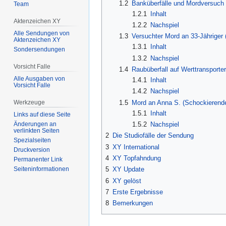
1.2
Banküberfälle und Mordversuch 
Team
1.2.1
Inhalt
Aktenzeichen XY
1.2.2
Nachspiel
Alle Sendungen von
1.3
Versuchter Mord an 33-Jähriger (
Aktenzeichen XY
1.3.1
Inhalt
Sondersendungen
1.3.2
Nachspiel
Vorsicht Falle
1.4
Raubüberfall auf Werttransporter
Alle Ausgaben von
1.4.1
Inhalt
Vorsicht Falle
1.4.2
Nachspiel
1.5
Mord an Anna S. (Schockierende
Werkzeuge
1.5.1
Inhalt
Links auf diese Seite
Änderungen an
1.5.2
Nachspiel
verlinkten Seiten
2
Die Studiofälle der Sendung
Spezialseiten
3
XY International
Druckversion
4
XY Topfahndung
Permanenter Link
Seiten­­informationen
5
XY Update
6
XY gelöst
7
Erste Ergebnisse
8
Bemerkungen