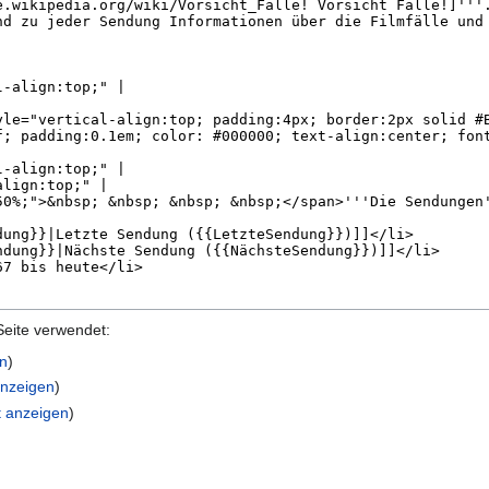
Seite verwendet:
en
)
anzeigen
)
t anzeigen
)