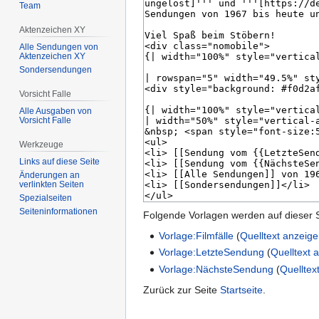
Team
Aktenzeichen XY
Alle Sendungen von
Aktenzeichen XY
Sondersendungen
Vorsicht Falle
Alle Ausgaben von
Vorsicht Falle
Werkzeuge
Links auf diese Seite
Änderungen an
verlinkten Seiten
Spezialseiten
Seiten­­informationen
Folgende Vorlagen werden auf dieser 
Vorlage:Filmfälle
(
Quelltext anzeig
Vorlage:LetzteSendung
(
Quelltext 
Vorlage:NächsteSendung
(
Quelltex
Zurück zur Seite
Startseite
.