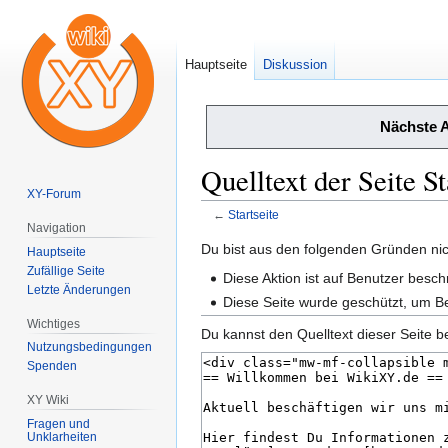
Hauptseite
Diskussion
Nächste 
Quelltext der Seite St
XY-Forum
←
Startseite
Navigation
Zur
Zur
Du bist aus den folgenden Gründen nich
Hauptseite
Navigation
Suche
Zufällige Seite
Diese Aktion ist auf Benutzer besch
Letzte Änderungen
springen
springen
Diese Seite wurde geschützt, um B
Wichtiges
Du kannst den Quelltext dieser Seite b
Nutzungsbedingungen
Spenden
XY Wiki
Fragen und
Unklarheiten