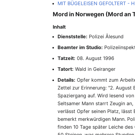
MIT BÜGELEISEN GEFOLTERT - Hi
Mord in Norwegen (Mord an T
Inhalt
Dienststelle:
Polizei Ålesund
Beamter im Studio:
Polizeiinspek
Tatzeit:
08. August 1996
Tatort:
Wald in Geiranger
Details:
Opfer kommt zum Arbeiten
Zettel zur Erinnerung: "2. August
Spaziergang auf. Wird lesend von 
Seltsamer Mann starrt Zeugin an, 
verlässt Opfer seinen Platz, lässt
bemerkt merkwürdigen Mann. Poliz
finden 10 Tage später Leiche des
50 Steinen, was mehrere Stunden