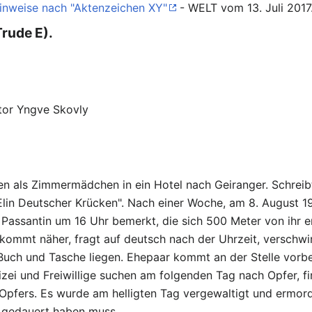
nweise nach "Aktenzeichen XY"
- WELT vom 13. Juli 2017
rude E).
tor Yngve Skovly
 als Zimmermädchen in ein Hotel nach Geiranger. Schreibt
 Elin Deutscher Krücken". Nach einer Woche, am 8. August 1
Passantin um 16 Uhr bemerkt, die sich 500 Meter von ihr e
kommt näher, fragt auf deutsch nach der Uhrzeit, verschwi
 Buch und Tasche liegen. Ehepaar kommt an der Stelle vorbei
ei und Freiwillige suchen am folgenden Tag nach Opfer, 
 Opfers. Es wurde am helligten Tag vergewaltigt und ermord
 gedauert haben muss.