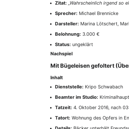
Zitat:
„Wahrscheinlich irgend so e
Sprecher:
Michael Brennicke
Darsteller:
Marina Lötschert, Mar
Belohnung:
3.000 €
Status:
ungeklärt
Nachspiel
Mit Bügeleisen gefoltert (Übe
Inhalt
Dienststelle:
Kripo Schwabach
Beamter im Studio:
Kriminalhaup
Tatzeit:
4. Oktober 2016, nach 03
Tatort:
Wohnung des Opfers in En
Details:
Bäcker unterhält Freundsch