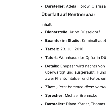
Darsteller:
Adela Florow, Clariss
Überfall auf Rentnerpaar
Inhalt
Dienststelle:
Kripo Düsseldorf
Beamter im Studio:
Kriminalhaup
Tatzeit:
23. Juli 2016
Tatort:
Wohnhaus der Opfer in Dü
Details:
Ehepaar wird nachts von d
überwältigt und ausgeraubt. Hunde
Zwei Phantombilder und Fotos ein
Zitat:
„Jetzt kommen diese verd
Sprecher:
Michael Brennicke
Darsteller:
Diana Körner, Thomas 