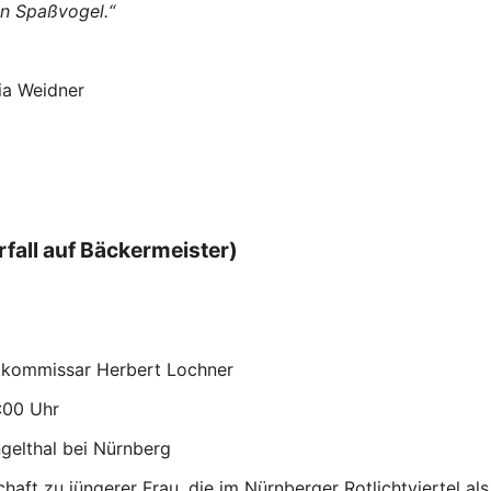
in Spaßvogel.“
ia Weidner
rfall auf Bäckermeister)
tkommissar Herbert Lochner
:00 Uhr
gelthal bei Nürnberg
aft zu jüngerer Frau, die im Nürnberger Rotlichtviertel als