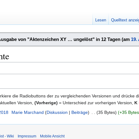
Lesen
Quelltext anze
Ausgabe von "Aktenzeichen XY … ungelöst" in 12 Tagen (am
19.
hte
kiere die Radiobuttons der zu vergleichenden Versionen und drücke d
ktuellen Version,
(Vorherige)
= Unterschied zur vorherigen Version,
K
 2018
‎
Marie Marchand
Diskussion
Beiträge
‎
35 Bytes
+35 Bytes
st - Wiki
Impressum
Mobile Ansicht