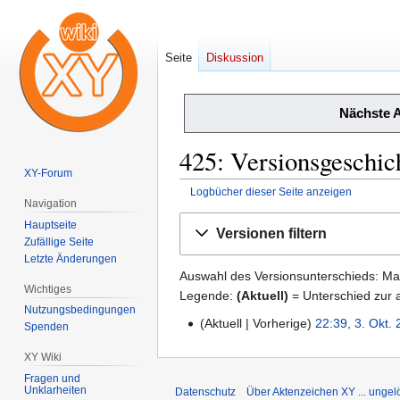
Seite
Diskussion
Nächste 
425: Versionsgeschic
XY-Forum
Logbücher dieser Seite anzeigen
Navigation
Zur
Zur
Hauptseite
Versionen filtern
Navigation
Suche
Zufällige Seite
Letzte Änderungen
springen
springen
Auswahl des Versionsunterschieds: Mar
Wichtiges
Legende:
(Aktuell)
= Unterschied zur a
Nutzungsbedingungen
Aktuell
Vorherige
22:39, 3. Okt.
3.
Spenden
Oktober
XY Wiki
2018
Fragen und
Unklarheiten
Datenschutz
Über Aktenzeichen XY ... ungelö