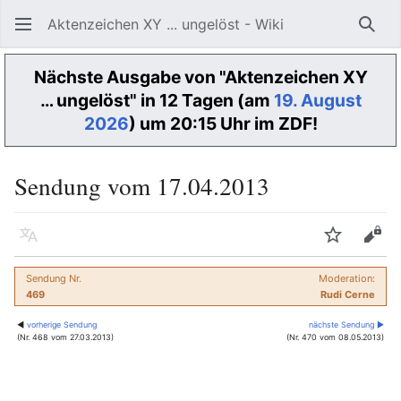
Aktenzeichen XY ... ungelöst - Wiki
Such
Nächste Ausgabe von "Aktenzeichen XY
… ungelöst" in 12 Tagen (am
19. August
2026
) um 20:15 Uhr im ZDF!
Sendung vom 17.04.2013
Sprache
Beobacht
Quel
Sendung Nr.
Moderation:
469
Rudi Cerne
◀
vorherige Sendung
nächste Sendung ▶
(Nr. 468 vom 27.03.2013)
(Nr. 470 vom 08.05.2013)