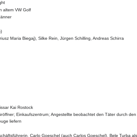
ght
on altem VW Golf
Männer
n)
usz Maria Biegaj), Silke Rein, Jürgen Schilling, Andreas Schirra
ssar Kai Rostock
öffner; Einkaufszentrum; Angestellte beobachtet den Täter durch den T
uge liefern
chäftsführerin, Carlo Goeschel (auch Carlos Goeschel), Bele Turba al