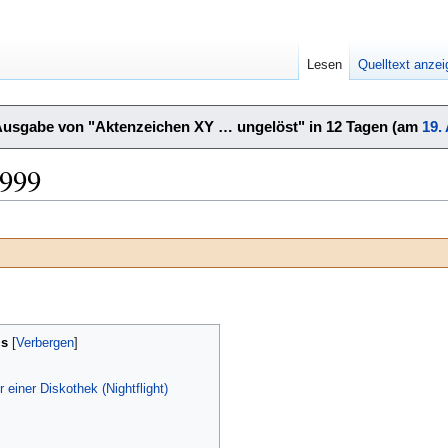
Lesen
Quelltext anze
Ausgabe von "Aktenzeichen XY … ungelöst" in 12 Tagen (am
19.
1999
is
 einer Diskothek (Nightflight)