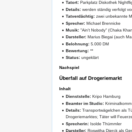
Tatort:
Parkplatz Diskothek Nightfli
Details:
werden ständig verfolgt v
Tatverdächtig:
zwei unbekannte 
Sprecher:
Michael Brennicke
Musik:
"Ain't Nobody" (Chaka Kha
Darsteller:
Marius Biegai (auch Mari
Belohnung:
5.000 DM
Bewertung:
**
Status:
ungeklärt
Nachspiel
Überfall auf Drogeriemarkt
Inhalt
Dienststelle:
Kripo Hamburg
Beamter im Studio:
Kriminalkommi
Details:
Transportwägelchen als Tür
Drogeriemarktes; Täter will Feuerze
Sprecherin:
Isolde Thümmler
Darsteller:
Roswitha Dierck als Ges