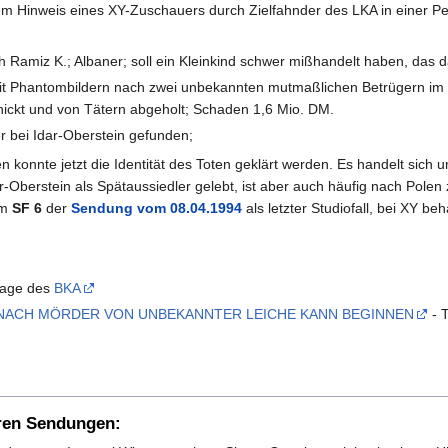
 Hinweis eines XY-Zuschauers durch Zielfahnder des LKA in einer Pe
 Ramiz K.; Albaner; soll ein Kleinkind schwer mißhandelt haben, das d
 Phantombildern nach zwei unbekannten mutmaßlichen Betrügern im Ha
hickt und von Tätern abgeholt; Schaden 1,6 Mio. DM.
r bei Idar-Oberstein gefunden;
 konnte jetzt die Identität des Toten geklärt werden. Es handelt sich 
Oberstein als Spätaussiedler gelebt, ist aber auch häufig nach Polen
im
SF 6
der
Sendung vom 08.04.1994
als letzter Studiofall, bei XY b
page des
BKA
 NACH MÖRDER VON UNBEKANNTER LEICHE KANN BEGINNEN
- 
ren Sendungen: