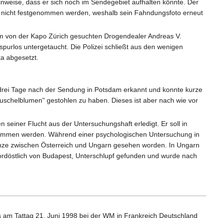
nweise, dass er sich noch im Sendegebiet aufhalten könnte. Der
er nicht festgenommen werden, weshalb sein Fahndungsfoto erneut
m von der Kapo Zürich gesuchten Drogendealer Andreas V.
t spurlos untergetaucht. Die Polizei schließt aus den wenigen
ka abgesetzt.
rei Tage nach der Sendung in Potsdam erkannt und konnte kurze
schelblumen" gestohlen zu haben. Dieses ist aber nach wie vor
seiner Flucht aus der Untersuchungshaft erledigt. Er soll in
nommen werden. Während einer psychologischen Untersuchung in
Grenze zwischen Österreich und Ungarn gesehen worden. In Ungarn
ordöstlich von Budapest, Unterschlupf gefunden und wurde nach
ss am Tattag 21. Juni 1998 bei der WM in Frankreich Deutschland