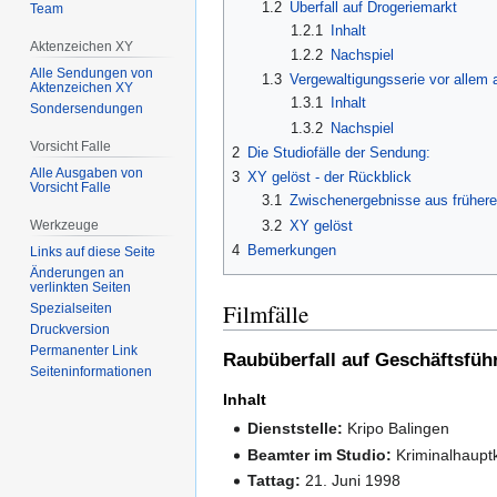
1.2
Überfall auf Drogeriemarkt
Team
1.2.1
Inhalt
Aktenzeichen XY
1.2.2
Nachspiel
Alle Sendungen von
1.3
Vergewaltigungsserie vor allem
Aktenzeichen XY
1.3.1
Inhalt
Sondersendungen
1.3.2
Nachspiel
Vorsicht Falle
2
Die Studiofälle der Sendung:
Alle Ausgaben von
3
XY gelöst - der Rückblick
Vorsicht Falle
3.1
Zwischenergebnisse aus früher
3.2
XY gelöst
Werkzeuge
4
Bemerkungen
Links auf diese Seite
Änderungen an
verlinkten Seiten
Filmfälle
Spezialseiten
Druckversion
Permanenter Link
Raubüberfall auf Geschäftsführ
Seiten­­informationen
Inhalt
Dienststelle:
Kripo Balingen
Beamter im Studio:
Kriminalhaupt
Tattag:
21. Juni 1998