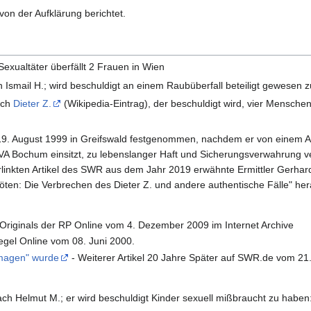
von der Aufklärung berichtet.
:
exualtäter überfällt 2 Frauen in Wien
Ismail H.; wird beschuldigt an einem Raubüberfall beteiligt gewesen z
ach
Dieter Z.
(Wikipedia-Eintrag), der beschuldigt wird, vier Mensch
 August 1999 in Greifswald festgenommen, nachdem er von einem Autof
JVA Bochum einsitzt, zu lebenslanger Haft und Sicherungsverwahrung ver
rlinkten Artikel des SWR aus dem Jahr 2019 erwähnte Ermittler Gerhar
öten: Die Verbrechen des Dieter Z. und andere authentische Fälle" her
iginals der RP Online vom 4. Dezember 2009 im Internet Archive
egel Online vom 08. Juni 2000.
emagen" wurde
- Weiterer Artikel 20 Jahre Später auf SWR.de vom 21
 Helmut M.; er wird beschuldigt Kinder sexuell mißbraucht zu haben: 