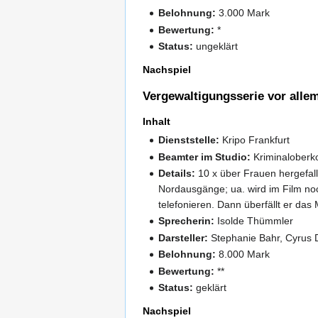
Belohnung:
3.000 Mark
Bewertung:
*
Status:
ungeklärt
Nachspiel
Vergewaltigungsserie vor alle
Inhalt
Dienststelle:
Kripo Frankfurt
Beamter im Studio:
Kriminaloberk
Details:
10 x über Frauen hergefall
Nordausgänge; ua. wird im Film noc
telefonieren. Dann überfällt er d
Sprecherin:
Isolde Thümmler
Darsteller:
Stephanie Bahr, Cyrus D
Belohnung:
8.000 Mark
Bewertung:
**
Status:
geklärt
Nachspiel