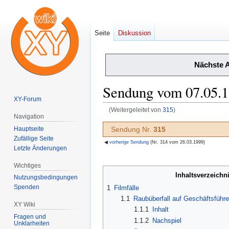
Seite
Diskussion
Nächste 
Sendung vom 07.05.
XY-Forum
(Weitergeleitet von
315
)
Navigation
Zur
Zur
Hauptseite
Sendung Nr.
315
Navigation
Suche
Zufällige Seite
◀
vorherige Sendung
(Nr. 314 vom 26.03.1999)
Letzte Änderungen
springen
springen
Wichtiges
Inhaltsverzeichn
Nutzungsbedingungen
Spenden
1
Filmfälle
1.1
Raubüberfall auf Geschäftsführer
XY Wiki
1.1.1
Inhalt
Fragen und
1.1.2
Nachspiel
Unklarheiten