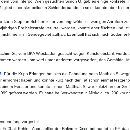
dem vom Interpol Wien gesuchten Simon G. gab es einige konkrete Hi
itglied einer skrupellosen Schleuderbande zu sein, konnte aber bish
r kann Stephan Schifferer nur von ungewöhnlich wenigen Anrufern zu
chtjährigen Freiheitsstrafe verurteil worden, konnte aber flüchten und is
 nicht mehr im Sendegebiet aufhält. Eventuell hat sich nach Südameri
achim G., vom BKA Wiesbaden gesucht wegen Kunstdiebstahl, wurde d
enommen werden. Ihm wird unter anderem vorgeworfen, das Gemälde "Mu
9
:
Für die Kripo Erlangen hat sich die Fahndung nach Matthias S. wegen 
er ermordet haben und konnte kurz nach der Tat schon einmal festge
us einem Fenster und konnte fliehen. Matthias S. war zuletzt an der 
999 gefasst werden. Er hatte bei Verwandten in Miskolc, ca. 200 km n
ndeanfang vorgestellt.
n Fußball-Fehler: Angestellter der Balinger Disco behauptet im FF, da