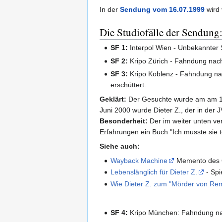
In der
Sendung vom 16.07.1999
wird 
Die Studiofälle der Sendung
SF 1:
Interpol Wien - Unbekannter S
SF 2:
Kripo Zürich - Fahndung nach 
SF 3:
Kripo Koblenz - Fahndung n
erschüttert.
Geklärt:
Der Gesuchte wurde am am 19.
Juni 2000 wurde Dieter Z., der in der 
Besonderheit:
Der im weiter unten ve
Erfahrungen ein Buch "Ich musste sie t
Siehe auch:
Wayback Machine
Memento des Or
Lebenslänglich für Dieter Z.
- Spi
Wie Dieter Z. zum "Mörder von R
SF 4:
Kripo München: Fahndung nach