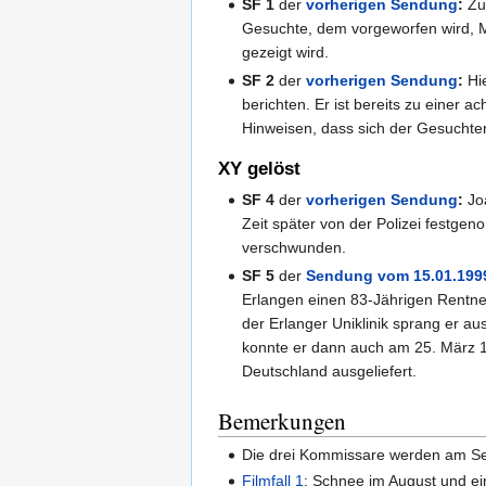
SF 1
der
vorherigen Sendung
:
Zu 
Gesuchte, dem vorgeworfen wird, M
gezeigt wird.
SF 2
der
vorherigen Sendung
:
Hie
berichten. Er ist bereits zu einer a
Hinweisen, dass sich der Gesuchter
XY gelöst
SF 4
der
vorherigen Sendung
:
Jo
Zeit später von der Polizei festg
verschwunden.
SF 5
der
Sendung vom 15.01.199
Erlangen einen 83-Jährigen Rentn
der Erlanger Uniklinik sprang er a
konnte er dann auch am 25. März 1
Deutschland ausgeliefert.
Bemerkungen
Die drei Kommissare werden am Se
Filmfall 1
: Schnee im August und ei