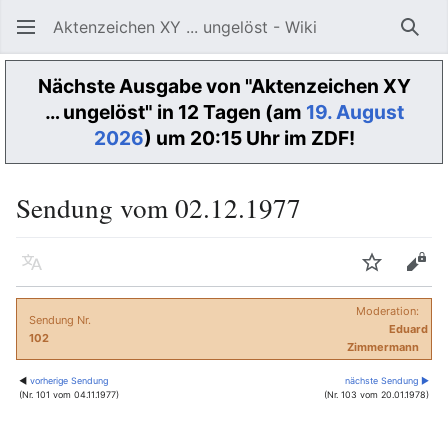
Aktenzeichen XY ... ungelöst - Wiki
Such
Nächste Ausgabe von "Aktenzeichen XY
… ungelöst" in 12 Tagen (am
19. August
2026
) um 20:15 Uhr im ZDF!
Sendung vom 02.12.1977
Sprache
Beobacht
Quel
Moderation:
Sendung Nr.
Eduard
102
Zimmermann
◀
vorherige Sendung
nächste Sendung ▶
(Nr. 101 vom 04.11.1977)
(Nr. 103 vom 20.01.1978)