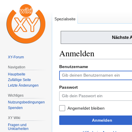
Spezialseite
Nächste 
Anmelden
XY-Forum
Benutzername
Zur
Zur
Navigation
Navigation
Suche
Hauptseite
springen
springen
Zufällige Seite
Letzte Änderungen
Passwort
Wichtiges
Nutzungsbedingungen
Angemeldet bleiben
Spenden
XY Wiki
Anmelden
Fragen und
Unklarheiten