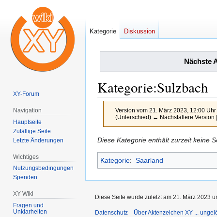
Kategorie
Diskussion
Nächste 
Kategorie
:
Sulzbach
XY-Forum
Version vom 21. März 2023, 12:00 Uh
Navigation
(Unterschied) ← Nächstältere Version |
Hauptseite
Zufällige Seite
Zur
Zur
Diese Kategorie enthält zurzeit keine 
Letzte Änderungen
Navigation
Suche
Wichtiges
Kategorie
:
Saarland
springen
springen
Nutzungsbedingungen
Spenden
XY Wiki
Diese Seite wurde zuletzt am 21. März 2023 u
Fragen und
Unklarheiten
Datenschutz
Über Aktenzeichen XY ... ungelö