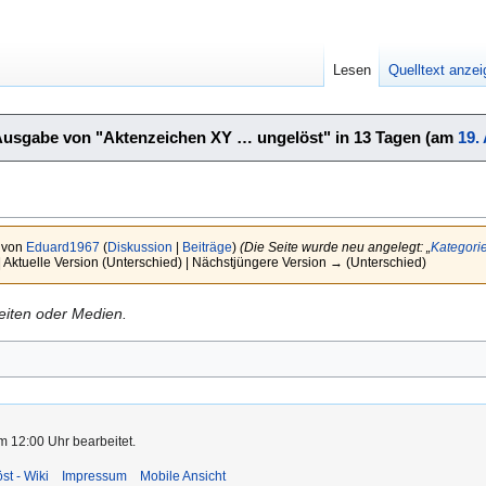
Lesen
Quelltext anze
Ausgabe von "Aktenzeichen XY … ungelöst" in 13 Tagen (am
19.
r von
Eduard1967
(
Diskussion
|
Beiträge
)
(Die Seite wurde neu angelegt: „
Kategori
 Aktuelle Version (Unterschied) | Nächstjüngere Version → (Unterschied)
Seiten oder Medien.
m 12:00 Uhr bearbeitet.
st - Wiki
Impressum
Mobile Ansicht