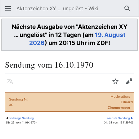
Aktenzeichen XY ... ungelöst - Wiki
Such
Nächste Ausgabe von "Aktenzeichen XY
… ungelöst" in 12 Tagen (am
19. August
2026
) um 20:15 Uhr im ZDF!
Sendung vom 16.10.1970
Sprache
Beobacht
Quel
Moderation:
Sendung Nr.
Eduard
30
Zimmermann
◀
vorherige Sendung
nächste Sendung ▶
(Nr. 29 vom 11.09.1970)
(Nr. 31 vom 13.11.1970)