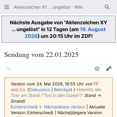
Aktenzeichen XY ... ungelöst - Wiki
Such
Nächste Ausgabe von "Aktenzeichen XY
… ungelöst" in 12 Tagen (am
19. August
2026
) um 20:15 Uhr im ZDF!
Sendung vom 22.01.2025
Sprache
Beobacht
Quel
Version vom 24. Mai 2026, 16:55 Uhr von
FF
und Co.
(
Diskussion
|
Beiträge
)
(
→‎Identify Me:
Tote am Stand ("Tod in den Dünen")
:
Stand →
Strand
)
(
Unterschied
)
← Nächstältere Version
| Aktuelle
Version (Unterschied) | Nächstjüngere Version