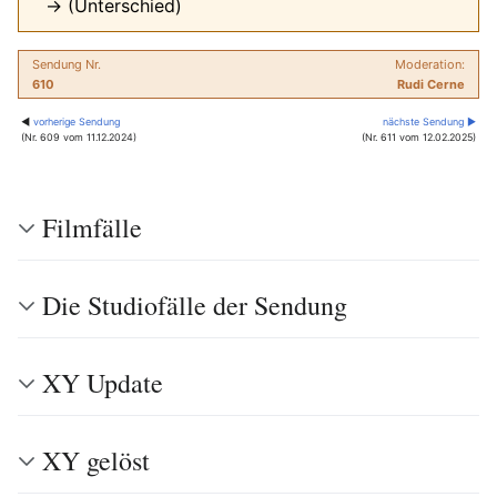
→ (Unterschied)
Sendung Nr.
Moderation:
610
Rudi Cerne
◀
vorherige Sendung
nächste Sendung ▶
(Nr. 609 vom 11.12.2024)
(Nr. 611 vom 12.02.2025)
Filmfälle
Die Studiofälle der Sendung
XY Update
XY gelöst