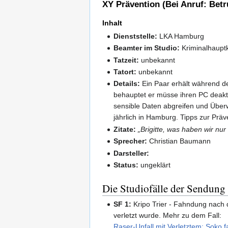
XY Prävention (Bei Anruf: Betr
Inhalt
Dienststelle:
LKA Hamburg
Beamter im Studio:
Kriminalhaupt
Tatzeit:
unbekannt
Tatort:
unbekannt
Details:
Ein Paar erhält während de
behauptet er müsse ihren PC deakti
sensible Daten abgreifen und Überw
jährlich in Hamburg. Tipps zur Präv
Zitate:
„Brigitte, was haben wir nu
Sprecher:
Christian Baumann
Darsteller:
Status:
ungeklärt
Die Studiofälle der Sendung
SF 1:
Kripo Trier - Fahndung nach d
verletzt wurde. Mehr zu dem Fall:
Raser-Unfall mit Verletztem: Soko