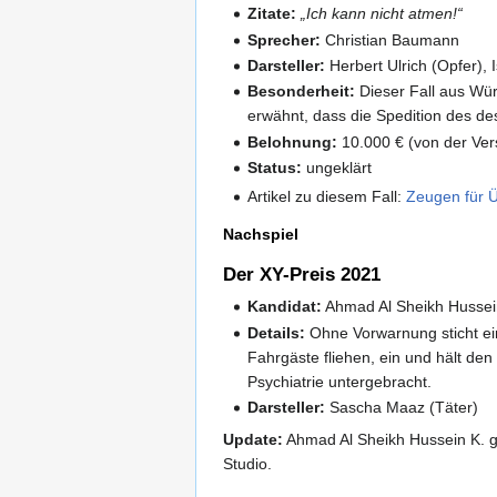
Zitate:
„Ich kann nicht atmen!“
Sprecher:
Christian Baumann
Darsteller:
Herbert Ulrich (Opfer),
Besonderheit:
Dieser Fall aus Wür
erwähnt, dass die Spedition des de
Belohnung:
10.000 € (von der Ver
Status:
ungeklärt
Artikel zu diesem Fall:
Zeugen für Ü
Nachspiel
Der XY-Preis 2021
Kandidat:
Ahmad Al Sheikh Hussei
Details:
Ohne Vorwarnung sticht ei
Fahrgäste fliehen, ein und hält den
Psychiatrie untergebracht.
Darsteller:
Sascha Maaz (Täter)
Update:
Ahmad Al Sheikh Hussein K. ge
Studio.