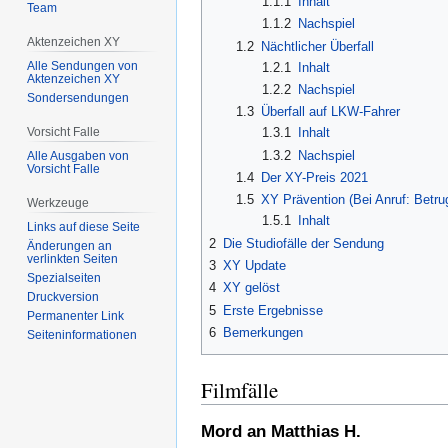
1.1.1
Inhalt
Team
1.1.2
Nachspiel
Aktenzeichen XY
1.2
Nächtlicher Überfall
Alle Sendungen von
1.2.1
Inhalt
Aktenzeichen XY
1.2.2
Nachspiel
Sondersendungen
1.3
Überfall auf LKW-Fahrer
Vorsicht Falle
1.3.1
Inhalt
1.3.2
Nachspiel
Alle Ausgaben von
Vorsicht Falle
1.4
Der XY-Preis 2021
1.5
XY Prävention (Bei Anruf: Betrug
Werkzeuge
1.5.1
Inhalt
Links auf diese Seite
2
Die Studiofälle der Sendung
Änderungen an
verlinkten Seiten
3
XY Update
Spezialseiten
4
XY gelöst
Druckversion
5
Erste Ergebnisse
Permanenter Link
6
Bemerkungen
Seiten­­informationen
Filmfälle
Mord an Matthias H.