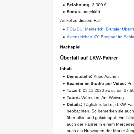
Belohnung:
3.000 €
Status:
ungeklärt
Artikel zu diesem Fall:
POL-DU: Meiderich: Brutaler Überfal
Aktenzeichen XY: Ehepaar im Schlaf
Nachspiel
Überfall auf LKW-Fahrer
Inhalt
Dienststelle:
Kripo Aachen
Beamter im Studio per Video:
Pol
Tatzeit:
03.11.2020 zwischen 07:50
Tatort:
Würselen, Am Weiweg
Details:
Täglich liefert ein LKW-Fa
beobachten. So bemerken sie auch, 
überfallen und gekidnappt. Ein Tät
auch der Fahrer in einem Mercedes V
auch ein Hubwagen der Marke Jungh