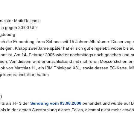
eister Maik Reichelt
ich gegen 20:00 Uhr
gdeburg
ch die Ermordung ihres Sohnes seit 15 Jahren Albträume. Dieser zog
steigen. Knapp zwei Jahre später hat er sich gut eingelebt, wobei bis 
nnt ist. Am 14. Februar 2006 wird er nachmittags noch gesehen und a
ben. Von diesem wird er anschließend mit mehreren Messerstichen ermo
book von Matthias H., ein IBM Thinkpad X31, sowie dessen EC-Karte. M
skamera installiert hatten.
r)
its als
FF 3
der
Sendung vom 03.08.2006
behandelt und wurde auf Bi
 als in der ersten Ausstrahlung dieses Falles, diesmal nicht mehr erwäh