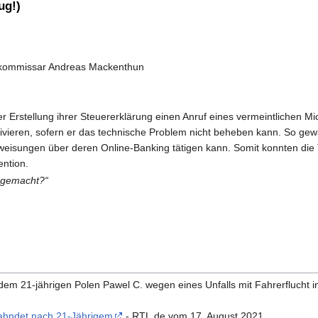
ug!)
kommissar Andreas Mackenthun
r Erstellung ihrer Steuererklärung einen Anruf eines vermeintlichen Mi
vieren, sofern er das technische Problem nicht beheben kann. So gewä
eisungen über deren Online-Banking tätigen kann. Somit konnten die T
ention.
r gemacht?“
em 21-jährigen Polen Pawel C. wegen eines Unfalls mit Fahrerflucht in
 fahndet nach 21-Jährigem
- RTL.de vom 17. August 2021