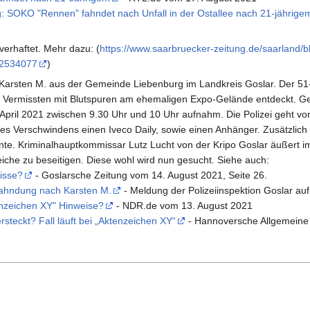
: SOKO "Rennen" fahndet nach Unfall in der Ostallee nach 21-jährige
verhaftet. Mehr dazu: (
https://www.saarbruecker-zeitung.de/saarland/bl
62534077
)
 Karsten M. aus der Gemeinde Liebenburg im Landkreis Goslar. Der 51-
Vermissten mit Blutspuren am ehemaligen Expo-Gelände entdeckt. Gesuc
pril 2021 zwischen 9.30 Uhr und 10 Uhr aufnahm. Die Polizei geht von 
des Verschwindens einen Iveco Daily, sowie einen Anhänger. Zusätzlic
e. Kriminalhauptkommissar Lutz Lucht von der Kripo Goslar äußert im 
eiche zu beseitigen. Diese wohl wird nun gesucht. Siehe auch:
isse?
- Goslarsche Zeitung vom 14. August 2021, Seite 26.
sfahndung nach Karsten M.
- Meldung der Polizeiinspektion Goslar au
enzeichen XY" Hinweise?
- NDR.de vom 13. August 2021
rsteckt? Fall läuft bei „Aktenzeichen XY“
- Hannoversche Allgemeine