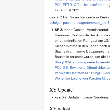
POL-PPTR: Öffentlichkeitsfahndung
17. August 2021.
geklärt:
Der Gesuchte wurde in Berlin 
echtiger-pawel-c-festgenommen_aid-
SF 2:
Kripo Goslar - Vermisstenfall
Hannover. Dort wurde das Auto des 
einen männlichen Fahrgast am 13. A
Dieser mietete in den Tagen nach 
Stacheldraht, sowie Bauzaunelement
Baustelle errichtet wurde, um die L
Bringt XY-Fahndung neue Erkenntn
POL-GS: Erweiterte Öffentlichkeit
Vermisster Karsten M.: Bringt "Akt
Wo ist die Leiche von Karsten M. ve
XY Update
kein XY Update in dieser Sendung
XY gelöst