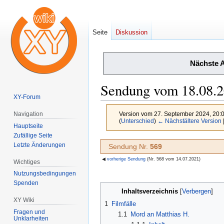
Seite
Diskussion
Nächste 
Sendung vom 18.08.
XY-Forum
Version vom 27. September 2024, 20:
Navigation
(
Unterschied
)
← Nächstältere Version
Hauptseite
Zufällige Seite
Zur
Zur
Letzte Änderungen
Sendung Nr.
569
Navigation
Suche
◀
vorherige Sendung
(Nr. 568 vom 14.07.2021)
Wichtiges
springen
springen
Nutzungsbedingungen
Spenden
Inhaltsverzeichnis
XY Wiki
1
Filmfälle
Fragen und
1.1
Mord an Matthias H.
Unklarheiten