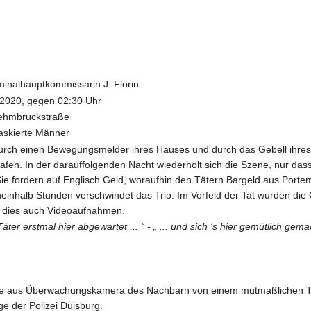
minalhauptkommissarin J. Florin
2020, gegen 02:30 Uhr
ehmbruckstraße
askierte Männer
urch einen Bewegungsmelder ihres Hauses und durch das Gebell ihres 
lafen. In der darauffolgenden Nacht wiederholt sich die Szene, nur das
ie fordern auf Englisch Geld, woraufhin den Tätern Bargeld aus Por
neinhalb Stunden verschwindet das Trio. Im Vorfeld der Tat wurden di
en dies auch Videoaufnahmen.
ter erstmal hier abgewartet ... “ - „ ... und sich 's hier gemütlich gemac
e aus Überwachungskamera des Nachbarn von einem mutmaßlichen Tatbe
ge der Polizei Duisburg.