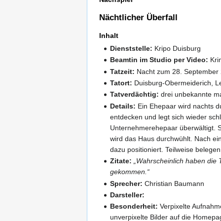
Nächtlicher Überfall
Inhalt
Dienststelle:
Kripo Duisburg
Beamtin im Studio per Video:
Kri
Tatzeit:
Nacht zum 28. September 
Tatort:
Duisburg-Obermeiderich, L
Tatverdächtig:
drei unbekannte m
Details:
Ein Ehepaar wird nachts d
entdecken und legt sich wieder sch
Unternehmerehepaar überwältigt. S
wird das Haus durchwühlt. Nach ei
dazu positioniert. Teilweise beleg
Zitate:
„Wahrscheinlich haben die Tä
gekommen.“
Sprecher:
Christian Baumann
Darsteller:
Besonderheit:
Verpixelte Aufnahm
unverpixelte Bilder auf die Homepa