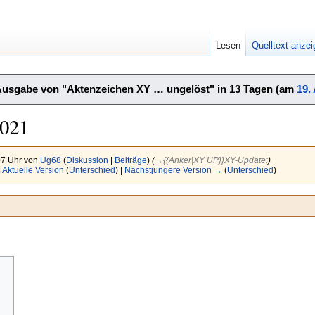
Lesen
Quelltext anze
Ausgabe von "Aktenzeichen XY … ungelöst" in 13 Tagen (am
19.
2021
07 Uhr von
Ug68
(
Diskussion
|
Beiträge
)
(
→‎{{Anker|XY UP}}XY-Update:
)
|
Aktuelle Version
(
Unterschied
) |
Nächstjüngere Version →
(
Unterschied
)