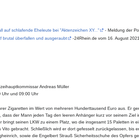
l auf schlafende Eheleute bei "Aktenzeichen XY..."
- Meldung der Pol
 brutal überfallen und ausgeraubt
-24Rhein.de vom 16. August 2021
izeihauptkommissar Andreas Müller
 Uhr und 09:00 Uhr
hrer Zigaretten im Wert von mehreren Hunderttausend Euro aus. Er gerä
dass der Mann jeden Tag den leeren Anhänger kurz vor seinem Ziel in e
er bringt seinen LKW zu einem Platz, wo die insgesamt 15 Paletten in
ito gebracht. Schließlich wird er dort gefesselt zurückgelassen, bis e
einrich, sowie die Engelbert Strauß Sicherheitsschuhe des Opfers ge