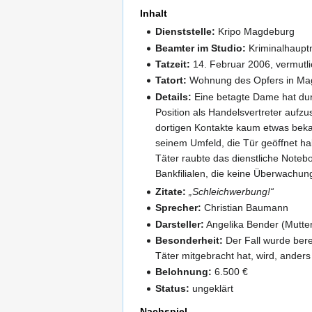
Inhalt
Dienststelle:
Kripo Magdeburg
Beamter im Studio:
Kriminalhauptm
Tatzeit:
14. Februar 2006, vermutl
Tatort:
Wohnung des Opfers in Ma
Details:
Eine betagte Dame hat dur
Position als Handelsvertreter aufzu
dortigen Kontakte kaum etwas beka
seinem Umfeld, die Tür geöffnet ha
Täter raubte das dienstliche Note
Bankfilialen, die keine Überwachung
Zitate:
„Schleichwerbung!“
Sprecher:
Christian Baumann
Darsteller:
Angelika Bender (Mutte
Besonderheit:
Der Fall wurde bere
Täter mitgebracht hat, wird, anders
Belohnung:
6.500 €
Status:
ungeklärt
Nachspiel