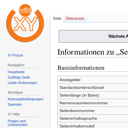
Seite
Diskussion
Nächste 
Informationen zu „S
XY-Forum
Navigation
Basisinformationen
Zur
Zur
Hauptseite
Navigation
Suche
Zufällige Seite
springen
springen
Anzeigetitel
Letzte Änderungen
Standardsortierschlüssel
Wichtiges
Seitenlänge (in Bytes)
Nutzungsbedingungen
Namensraumkennnummer
Spenden
Seitenkennnummer
XY Wiki
Seiteninhaltssprache
Fragen und
Unklarheiten
Seiteninhaltsmodell