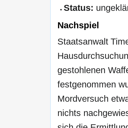
Status:
ungeklä
Nachspiel
Staatsanwalt Tim
Hausdurchsuchung
gestohlenen Waff
festgenommen wur
Mordversuch etwa
nichts nachgewie
sich die Ermittlu