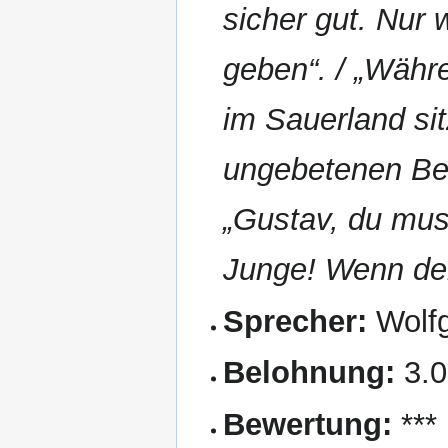
sicher gut. Nur
geben“. / „Währ
im Sauerland si
ungebetenen Be
„Gustav, du muss
Junge! Wenn der
Sprecher:
Wolf
Belohnung:
3.
Bewertung:
***