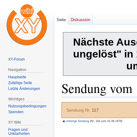
Seite
Diskussion
Nächste Aus
ungelöst" in
XY-Forum
u
Navigation
Hauptseite
Sendung vom 
Zufällige Seite
Letzte Änderungen
Wichtiges
Zur
Zur
Nutzungsbedingungen
Sendung Nr.
117
Navigation
Suche
Spenden
springen
springen
◀
vorherige Sendung
(Nr. 116 vom 01.06.1979)
XY Wiki
Fragen und
Unklarheiten