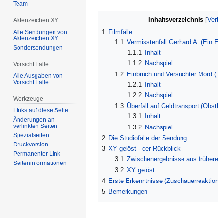
Team
Inhaltsverzeichnis
Aktenzeichen XY
1
Filmfälle
Alle Sendungen von
Aktenzeichen XY
1.1
Vermisstenfall Gerhard A. (Ein 
Sondersendungen
1.1.1
Inhalt
1.1.2
Nachspiel
Vorsicht Falle
1.2
Einbruch und Versuchter Mord (
Alle Ausgaben von
Vorsicht Falle
1.2.1
Inhalt
1.2.2
Nachspiel
Werkzeuge
1.3
Überfall auf Geldtransport (Obst
Links auf diese Seite
1.3.1
Inhalt
Änderungen an
verlinkten Seiten
1.3.2
Nachspiel
Spezialseiten
2
Die Studiofälle der Sendung:
Druckversion
3
XY gelöst - der Rückblick
Permanenter Link
3.1
Zwischenergebnisse aus früher
Seiten­­informationen
3.2
XY gelöst
4
Erste Erkenntnisse (Zuschauerreaktio
5
Bemerkungen