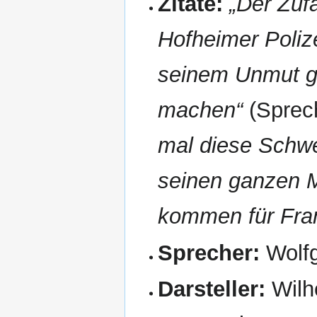
Zitate:
„Der Zufa
Hofheimer Polize
seinem Unmut gl
machen“
(Sprec
mal diese Schwei
seinen ganzen M
kommen für Fra
Sprecher:
Wolf
Darsteller:
Wilhe