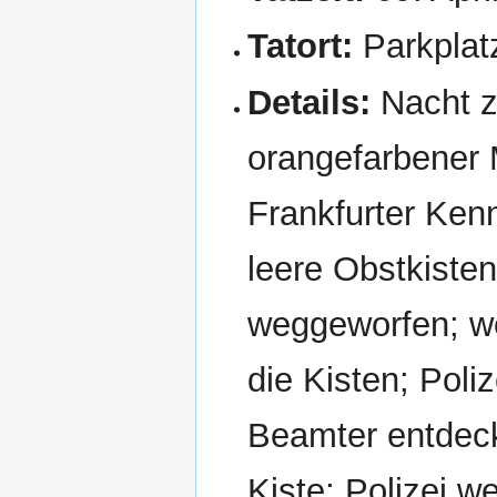
Tatort:
Parkplat
Details:
Nacht z
orangefarbener 
Frankfurter Ken
leere Obstkiste
weggeworfen; we
die Kisten; Poliz
Beamter entdeck
Kiste; Polizei w