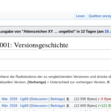
Lesen
Quelltext anze
Ausgabe von "Aktenzeichen XY … ungelöst" in 13 Tagen (am
19.
001: Versionsgeschichte
kiere die Radiobuttons der zu vergleichenden Versionen und drücke d
ktuellen Version,
(Vorherige)
= Unterschied zur vorherigen Version,
K
. Mär. 2026
‎
Ug68
Diskussion
Beiträge
‎
K
12.595 Bytes
−5 Byt
. Mär. 2026
‎
Ug68
Diskussion
Beiträge
‎
K
12.600 Bytes
+121 B