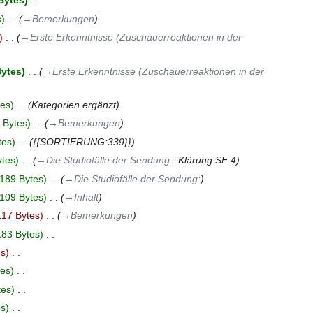
Bytes
‎
s
‎
→‎Bemerkungen
‎
→‎Erste Erkenntnisse (Zuschauerreaktionen in der
Bytes
‎
→‎Erste Erkenntnisse (Zuschauerreaktionen in der
tes
‎
Kategorien ergänzt
 Bytes
‎
→‎Bemerkungen
tes
‎
{{SORTIERUNG:339}}
ytes
‎
→‎Die Studiofälle der Sendung:
:
Klärung SF 4
189 Bytes
‎
→‎Die Studiofälle der Sendung:
109 Bytes
‎
→‎Inhalt
117 Bytes
‎
→‎Bemerkungen
83 Bytes
‎
es
‎
tes
‎
tes
‎
es
‎