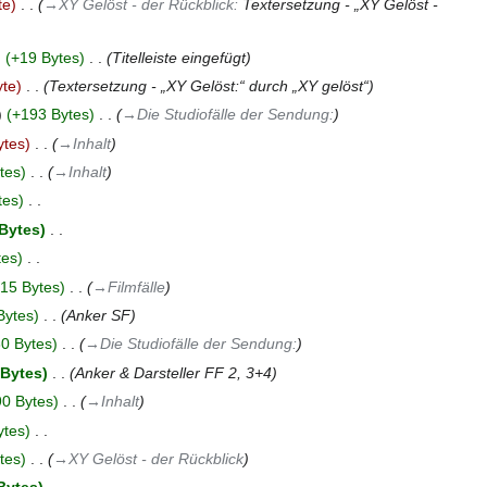
te
‎
→‎XY Gelöst - der Rückblick
:
Textersetzung - „XY Gelöst -
+19 Bytes
‎
Titelleiste eingefügt
yte
‎
Textersetzung - „XY Gelöst:“ durch „XY gelöst“
+193 Bytes
‎
→‎Die Studiofälle der Sendung:
ytes
‎
→‎Inhalt
tes
‎
→‎Inhalt
tes
‎
Bytes
‎
tes
‎
15 Bytes
‎
→‎Filmfälle
Bytes
‎
Anker SF
0 Bytes
‎
→‎Die Studiofälle der Sendung:
 Bytes
‎
Anker & Darsteller FF 2, 3+4
0 Bytes
‎
→‎Inhalt
ytes
‎
tes
‎
→‎XY Gelöst - der Rückblick