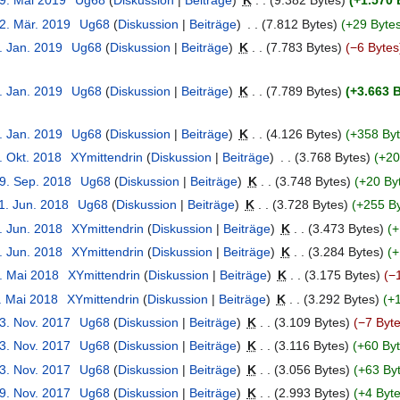
29. Mai 2019
‎
Ug68
Diskussion
Beiträge
‎
K
9.382 Bytes
+1.570 
22. Mär. 2019
‎
Ug68
Diskussion
Beiträge
‎
7.812 Bytes
+29 Byte
. Jan. 2019
‎
Ug68
Diskussion
Beiträge
‎
K
7.783 Bytes
−6 Bytes
. Jan. 2019
‎
Ug68
Diskussion
Beiträge
‎
K
7.789 Bytes
+3.663 
. Jan. 2019
‎
Ug68
Diskussion
Beiträge
‎
K
4.126 Bytes
+358 By
. Okt. 2018
‎
XYmittendrin
Diskussion
Beiträge
‎
3.768 Bytes
+20
19. Sep. 2018
‎
Ug68
Diskussion
Beiträge
‎
K
3.748 Bytes
+20 By
1. Jun. 2018
‎
Ug68
Diskussion
Beiträge
‎
K
3.728 Bytes
+255 B
. Jun. 2018
‎
XYmittendrin
Diskussion
Beiträge
‎
K
3.473 Bytes
+
. Jun. 2018
‎
XYmittendrin
Diskussion
Beiträge
‎
K
3.284 Bytes
+
6. Mai 2018
‎
XYmittendrin
Diskussion
Beiträge
‎
K
3.175 Bytes
−
. Mai 2018
‎
XYmittendrin
Diskussion
Beiträge
‎
K
3.292 Bytes
+1
23. Nov. 2017
‎
Ug68
Diskussion
Beiträge
‎
K
3.109 Bytes
−7 Byt
23. Nov. 2017
‎
Ug68
Diskussion
Beiträge
‎
K
3.116 Bytes
+60 By
23. Nov. 2017
‎
Ug68
Diskussion
Beiträge
‎
K
3.056 Bytes
+63 By
19. Nov. 2017
‎
Ug68
Diskussion
Beiträge
‎
K
2.993 Bytes
+4 Byt