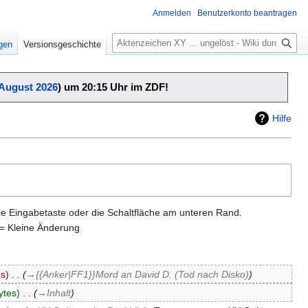
Anmelden
Benutzerkonto beantragen
Suche
igen
Versionsgeschichte
 August 2026
) um 20:15 Uhr im ZDF!
Hilfe
ie Eingabetaste oder die Schaltfläche am unteren Rand.
= Kleine Änderung
es
‎
→‎{{Anker|FF1}}Mord an David D. (Tod nach Disko)
ytes
‎
→‎Inhalt