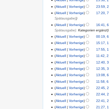
Aktuell
Vorherige
23:58, 
29.
e
b
i
2019
K
t
Mai
i
Aktuell
Vorherige
23:59, 
22.
e
n
e
u
2019
t
März
i
Aktuell
Vorherige
17:20, 7
7.
e
i
n
u
2019
t
Spätausgabe)
Januar
B
n
g
n
u
2019
e
Aktuell
Vorherige
16:41, 6
6.
e
s
g
n
a
Spätausgabe)
:
Kategorien ergänzt
Januar
B
z
s
g
r
2019
Aktuell
Vorherige
00:19, 6
e
u
z
s
b
a
s
Aktuell
Vorherige
15:17, 1
1.
u
z
e
r
a
Oktober
s
Aktuell
Vorherige
17:55, 
19.
u
i
b
m
2018
a
September
s
Aktuell
Vorherige
11:42, 2
21.
t
e
m
m
2018
a
Juni
u
Aktuell
Vorherige
12:40, 3
3.
i
e
m
m
2018
n
Juni
Aktuell
Vorherige
12:35, 3
t
n
e
m
g
2018
u
f
Aktuell
Vorherige
13:08, 
6.
n
e
s
n
a
Mai
f
Aktuell
Vorherige
11:58, 6
n
z
g
s
2018
K
a
f
Aktuell
Vorherige
22:45, 
23.
u
s
s
e
s
K
a
November
s
Aktuell
Vorherige
22:44, 
z
u
i
s
e
s
2017
K
a
Aktuell
Vorherige
22:41, 
u
n
n
u
i
s
e
m
K
s
g
Aktuell
Vorherige
21:27, 
19.
e
n