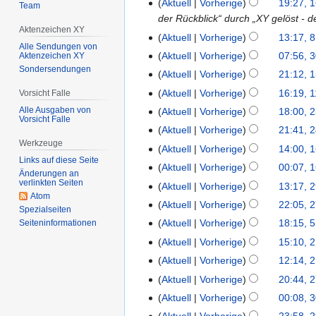
Aktuell
Vorherige
19:27, 
16.
Team
der Rückblick“ durch „XY gelöst - d
September
Aktenzeichen XY
2024
Aktuell
Vorherige
13:17, 
8.
Alle Sendungen von
September
Aktuell
Vorherige
07:56, 
Aktenzeichen XY
30.
2024
Sondersendungen
August
Aktuell
Vorherige
21:12, 1
15.
2024
Juli
Aktuell
Vorherige
16:19, 1
Vorsicht Falle
11.
2024
November
Alle Ausgaben von
Aktuell
Vorherige
18:00, 
25.
Vorsicht Falle
2021
Mai
Aktuell
Vorherige
21:41, 
24.
Werkzeuge
2021
K
September
Aktuell
Vorherige
14:00, 
16.
e
Links auf diese Seite
2020
K
September
Aktuell
Vorherige
00:07, 
Änderungen an
i
e
2020
K
verlinkten Seiten
Aktuell
Vorherige
13:17, 2
29.
n
i
Atom
e
Januar
Aktuell
Vorherige
22:05, 
27.
e
Spezialseiten
n
i
2020
November
B
Aktuell
Vorherige
18:15, 5
Seiten­­informationen
5.
e
n
2019
e
August
B
Aktuell
Vorherige
15:10, 2
2.
e
a
2019
e
August
B
Aktuell
Vorherige
12:14, 2
r
a
2019
e
Aktuell
Vorherige
20:44, 2
27.
b
r
a
K
Juni
Aktuell
Vorherige
00:08, 
30.
e
b
r
e
2019
Mai
i