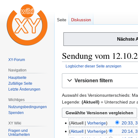
Seite
Diskussion
Nächste 
Sendung vom 12.10.2
XY-Forum
Logbücher dieser Seite anzeigen
Navigation
Zur
Zur
Hauptseite
Versionen filtern
Navigation
Suche
Zufällige Seite
Letzte Änderungen
springen
springen
Auswahl des Versionsunterschieds: Mar
Wichtiges
Legende:
(Aktuell)
= Unterschied zur a
Nutzungsbedingungen
Spenden
Aktuell
Vorherige
20:33, 3
XY Wiki
3.
März
Fragen und
Aktuell
Vorherige
20:14, 3
Unklarheiten
2026