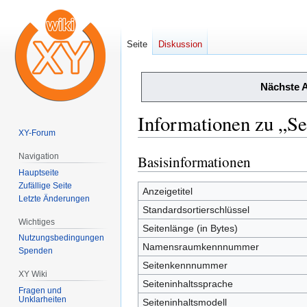
Seite
Diskussion
Nächste 
Informationen zu „S
XY-Forum
Navigation
Basisinformationen
Zur
Zur
Hauptseite
Navigation
Suche
Zufällige Seite
springen
springen
Anzeigetitel
Letzte Änderungen
Standardsortierschlüssel
Wichtiges
Seitenlänge (in Bytes)
Nutzungsbedingungen
Namensraumkennnummer
Spenden
Seitenkennnummer
XY Wiki
Seiteninhaltssprache
Fragen und
Unklarheiten
Seiteninhaltsmodell