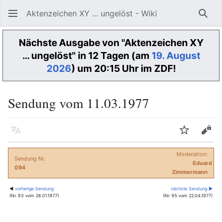
Aktenzeichen XY ... ungelöst - Wiki
Such
Nächste Ausgabe von "Aktenzeichen XY
… ungelöst" in 12 Tagen (am
19. August
2026
) um 20:15 Uhr im ZDF!
Sendung vom 11.03.1977
Sprache
Beobacht
Quel
Moderation:
Sendung Nr.
Eduard
094
Zimmermann
◀
vorherige Sendung
nächste Sendung ▶
(Nr. 93 vom 28.01.1977)
(Nr. 95 vom 22.04.1977)