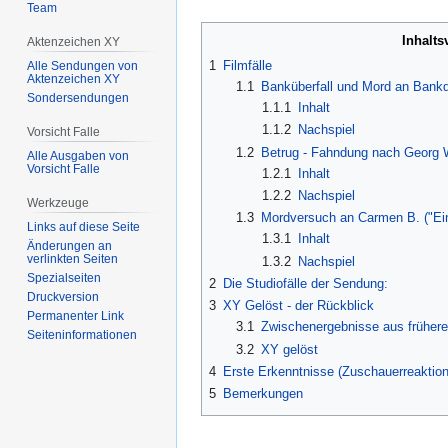
Team
Inhalts
Aktenzeichen XY
1
Filmfälle
Alle Sendungen von
Aktenzeichen XY
1.1
Banküberfall und Mord an Bankd
Sondersendungen
1.1.1
Inhalt
1.1.2
Nachspiel
Vorsicht Falle
1.2
Betrug - Fahndung nach Georg W.
Alle Ausgaben von
Vorsicht Falle
1.2.1
Inhalt
1.2.2
Nachspiel
Werkzeuge
1.3
Mordversuch an Carmen B. ("E
Links auf diese Seite
1.3.1
Inhalt
Änderungen an
verlinkten Seiten
1.3.2
Nachspiel
Spezialseiten
2
Die Studiofälle der Sendung:
Druckversion
3
XY Gelöst - der Rückblick
Permanenter Link
3.1
Zwischenergebnisse aus früher
Seiten­­informationen
3.2
XY gelöst
4
Erste Erkenntnisse (Zuschauerreaktio
5
Bemerkungen