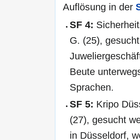
Auflösung in der
SF 4:
Sicherhei
G. (25), gesuch
Juweliergeschäft
Beute unterwegs
Sprachen.
SF 5:
Kripo Düs
(27), gesucht w
in Düsseldorf, w