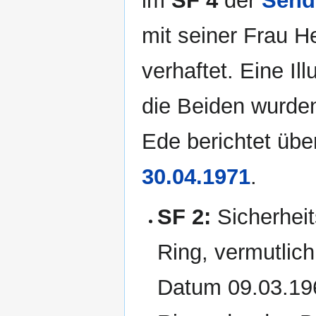
im
SF 4
der
Send
mit seiner Frau H
verhaftet. Eine I
die Beiden wurden
Ede berichtet übe
30.04.1971
.
SF 2:
Sicherhei
Ring, vermutlic
Datum 09.03.196