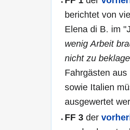
FF 1
der
vorhe
berichtet von v
Elena di B. im "
wenig Arbeit br
nicht zu beklag
Fahrgästen aus 
sowie Italien mü
ausgewertet we
FF 3
der
vorhe