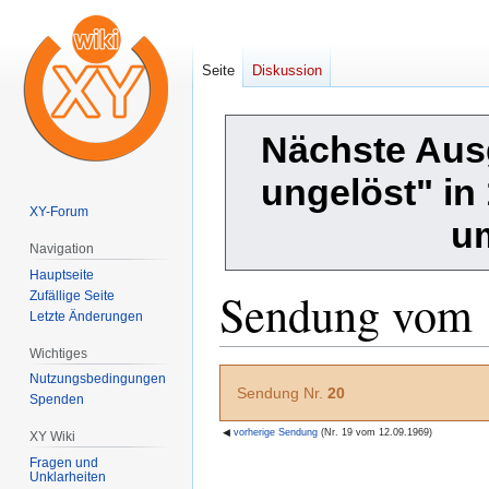
Seite
Diskussion
Nächste Aus
ungelöst" in
XY-Forum
u
Navigation
Hauptseite
Sendung vom 
Zufällige Seite
Letzte Änderungen
Wichtiges
Zur
Zur
Nutzungsbedingungen
Sendung Nr.
20
Navigation
Suche
Spenden
springen
springen
◀
vorherige Sendung
(Nr. 19 vom 12.09.1969)
XY Wiki
Fragen und
Unklarheiten