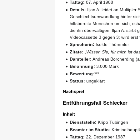
Tattag:
07. April 1988
Details:
Iljan A. leidet an Multiple
Geschlechtsumwandlung hinter sich
hilfsbereite Menschen um sich; sch
die ihn überwältigen; Iljan A. stir
Videocassette 3 gegen 3; wird ers
Sprecherin:
Isolde Thümmler
Zitate:
„Wissen Sie, für mich ist da
Darsteller:
Andreas Borcherding (al
Belohnung:
3.000 Mark
Bewertung:
***
Status:
ungeklärt
Nachspiel
Entführungsfall Schlecker
Inhalt
Dienststelle:
Kripo Tübingen
Beamter im Studio:
Kriminalhaup
Tattag:
22. Dezember 1987