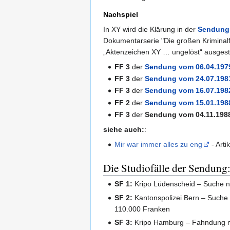
Nachspiel
In XY wird die Klärung in der
Sendung 
Dokumentarserie "Die großen Kriminalfä
„Aktenzeichen XY … ungelöst“ ausgestr
FF 3
der
Sendung vom 06.04.197
FF 3
der
Sendung vom 24.07.198
FF 3
der
Sendung vom 16.07.198
FF 2
der
Sendung vom 15.01.198
FF 3
der
Sendung vom 04.11.198
siehe auch:
:
Mir war immer alles zu eng
- Art
Die Studiofälle der Sendung
SF 1:
Kripo Lüdenscheid – Suche na
SF 2:
Kantonspolizei Bern – Suche 
110.000 Franken
SF 3:
Kripo Hamburg – Fahndung na