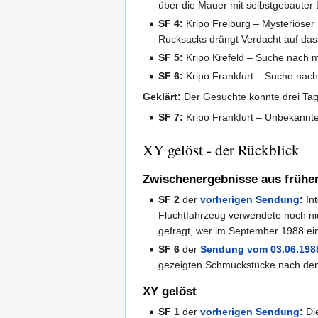
über die Mauer mit selbstgebauter L
SF 4:
Kripo Freiburg – Mysteriöser
Rucksacks drängt Verdacht auf das
SF 5:
Kripo Krefeld – Suche nach m
SF 6:
Kripo Frankfurt – Suche nac
Geklärt:
Der Gesuchte konnte drei Ta
SF 7:
Kripo Frankfurt – Unbekannte
XY gelöst - der Rückblick
Zwischenergebnisse aus früh
SF 2
der
vorherigen Sendung
:
Int
Fluchtfahrzeug verwendete noch nich
gefragt, wer im September 1988 ei
SF 6
der
Sendung vom 03.06.198
gezeigten Schmuckstücke nach dem H
XY gelöst
SF 1
der
vorherigen Sendung
:
Die