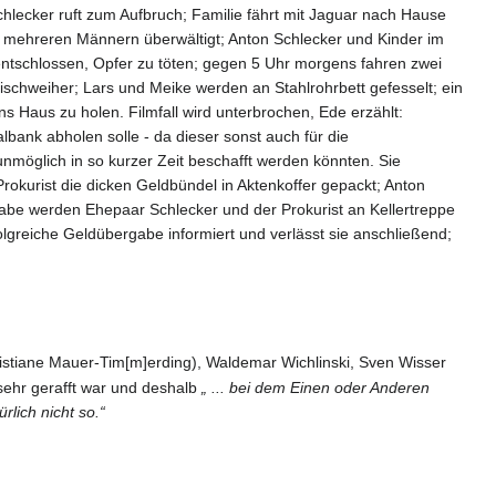
lecker ruft zum Aufbruch; Familie fährt mit Jaguar nach Hause
n mehreren Männern überwältigt; Anton Schlecker und Kinder im
 entschlossen, Opfer zu töten; gegen 5 Uhr morgens fahren zwei
schweiher; Lars und Meike werden an Stahlrohrbett gefesselt; ein
ns Haus zu holen. Filmfall wird unterbrochen, Ede erzählt:
bank abholen solle - da dieser sonst auch für die
möglich in so kurzer Zeit beschafft werden könnten. Sie
Prokurist die dicken Geldbündel in Aktenkoffer gepackt; Anton
abe werden Ehepaar Schlecker und der Prokurist an Kellertreppe
olgreiche Geldübergabe informiert und verlässt sie anschließend;
hristiane Mauer-Tim[m]erding), Waldemar Wichlinski, Sven Wisser
sehr gerafft war und deshalb
„ ... bei dem Einen oder Anderen
rlich nicht so.“