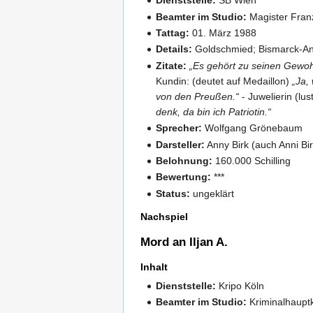
Dienststelle:
SB Wien
Beamter im Studio:
Magister Fran
Tattag:
01. März 1988
Details:
Goldschmied; Bismarck-Anhä
Zitate:
„Es gehört zu seinen Gewohn
Kundin: (deutet auf Medaillon)
„Ja,
von den Preußen.“
- Juwelierin (lus
denk, da bin ich Patriotin.“
Sprecher:
Wolfgang Grönebaum
Darsteller:
Anny Birk (auch Anni Bi
Belohnung:
160.000 Schilling
Bewertung:
***
Status:
ungeklärt
Nachspiel
Mord an Iljan A.
Inhalt
Dienststelle:
Kripo Köln
Beamter im Studio:
Kriminalhaup