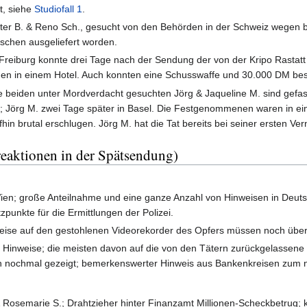
t, siehe
Studiofall 1
.
er B. & Reno Sch., gesucht von den Behörden in der Schweiz wegen b
wischen ausgeliefert worden.
Freiburg konnte drei Tage nach der Sendung der von der Kripo Rasta
en in einem Hotel. Auch konnten eine Schusswaffe und 30.000 DM bes
 beiden unter Mordverdacht gesuchten Jörg & Jaqueline M. sind gefas
en; Jörg M. zwei Tage später in Basel. Die Festgenommenen waren in 
ufhin brutal erschlugen. Jörg M. hat die Tat bereits bei seiner ersten 
reaktionen in der Spätsendung)
Wien; große Anteilnahme und eine ganze Anzahl von Hinweisen in Deu
punkte für die Ermittlungen der Polizei.
nweise auf den gestohlenen Videorekorder des Opfers müssen noch über
0 Hinweise; die meisten davon auf die von den Tätern zurückgelassene
 nochmal gezeigt; bemerkenswerter Hinweis aus Bankenkreisen zum nic
osemarie S.; Drahtzieher hinter Finanzamt Millionen-Scheckbetrug; ko