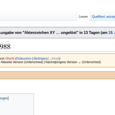
Lesen
Quelltext anze
Ausgabe von "Aktenzeichen XY … ungelöst" in 13 Tagen (am
19.
1988
 von
Orschi
(
Diskussion
|
Beiträge
)
(
→‎Inhalt
)
| Aktuelle Version (Unterschied) | Nächstjüngere Version → (Unterschied)