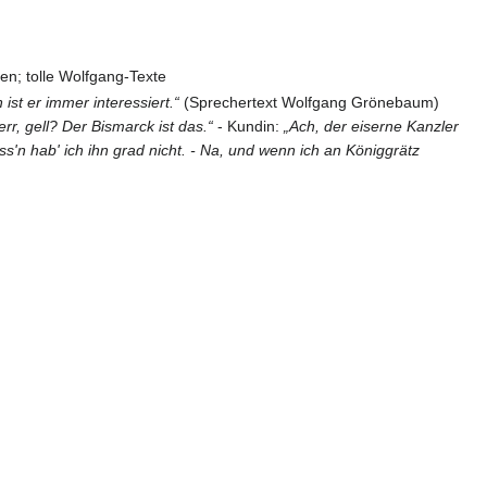
en; tolle Wolfgang-Texte
st er immer interessiert.“
(Sprechertext Wolfgang Grönebaum)
err, gell? Der Bismarck ist das.“
- Kundin:
„Ach, der eiserne Kanzler
ss'n hab' ich ihn grad nicht. - Na, und wenn ich an Königgrätz