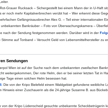
eiter.
 Rot-Grauer Rucksack – Sichergestellt bei einem Mann der in U-Haft s
s er noch mehr Kapitalverbrechen verübt hat – Wer erkennt diese Ge
ehrfachen Gefängnisausbrecher Alex G. – Teil einer internationalen 
h unbekannten Bankräuber – Foto von Überwachungskamera – Überfiel
ge nach der Sendung festgenommen werden. Darüber wird in der
Folg
 Stimme auf Tonband – Versucht Geld von Lebensmittelhersteller zu 
eren Sendungen
erpol Wien ist auf der Suche nach dem unbekannten zweifachen Bankrä
t weitergekommen, Der rote Helm, den er bei seiner letzten Tat in Hall
nige Tage einen solchen Helm besessen hat.
8
:
Die von der Kripo Bielefeld einem Waldgebiet gefundene weibliche
inweis einer Zuschauerin als die 24-jährige Susanne B. aus Bückeburg i
 von der Kripo Lüdenscheid gesuchte unbekannte Scheckbetrügerin k