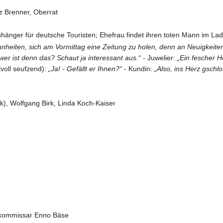
z Brenner, Oberrat
nger für deutsche Touristen; Ehefrau findet ihren toten Mann im Lad
heiten, sich am Vormittag eine Zeitung zu holen, denn an Neuigkeiten i
 wer ist denn das? Schaut ja interessant aus.“
- Juwelier:
„Ein fescher H
tvoll seufzend):
„Ja! - Gefällt er Ihnen?“
- Kundin:
„Also, ins Herz gschlo
rk), Wolfgang Birk, Linda Koch-Kaiser
tkommissar Enno Bäse