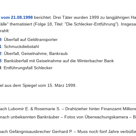
vom 21.08.1998
berichtet. Drei Täter wurden 1999 zu langjährigen Haf
lle" thematisiert (Folge 18, Titel: "Die Schlecker-Entführung"). Insges
ahlt:
9
: Überfall auf Geldtransporter
1
: Schmuckdiebstahl
2
: Überfall, Geiselnahme, Bankraub
8
: Banküberfall mit Geiselnahme auf die Winterbacher Bank
8
: Entführungsfall Schlecker
ikel aus dem Spiegel vom 15. März 1999.
:
ch Lubomir E. & Rosemarie S. – Drahtzieher hinter Finanzamt Millio
nach unbekannten Bankräuber – Fotos von Überwachungskamera – Bedro
ch Gefängnisausbrecher Gerhard P. – Muss noch fünf Jahre verbüßen