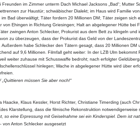
i Freunden im Zimmer unterm Dach Michael Jacksons „Bad“; Mutter Sch
ettrennen zur Haustür; schwäbischer Dialekt; im Haus wird Familie vo
d im Bad überwältigt; Täter fordern 20 Millionen DM; Täter zeigen sich
von Ehingen in Richtung Griesingen; Halt an abgelegener Hütte bei Fi
Täter zwingen Anton Schlecker, Prokurist aus dem Bett zu klingeln und i
avon zu überzeugen, dass der Prokurist das Geld von der Landeszentral
. Außerdem habe Schlecker den Tätern gesagt, dass 20 Millionen DM un
hend auf 9,6 Millionen. Filmfall geht weiter: In der LZB Ulm bekommt 
eil weiter zuhause mit Schusswaffe bedroht; nach erfolgter Geldüberg
dschellenschlüssel hinlegen; Wache in abgelegener Hütte wird über erf
freien.
 / „Quittieren müssen Sie aber noch!“
ia Haacke, Klaus Kessler, Horst Richter, Christiane Timerding (auch C
es Klarstellung, dass die filmische Rekonstruktion notwendigerweise 
st, so eine Erpressung mit Geiselnahme sei ein Kinderspiel. Dem ist natü
- von Anton Schlecker ausgesetzt