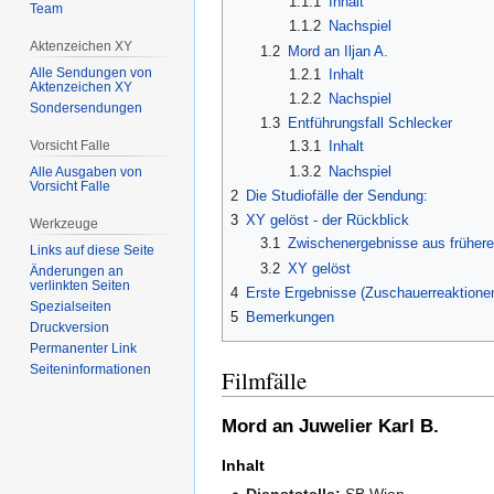
1.1.1
Inhalt
Team
1.1.2
Nachspiel
Aktenzeichen XY
1.2
Mord an Iljan A.
Alle Sendungen von
1.2.1
Inhalt
Aktenzeichen XY
1.2.2
Nachspiel
Sondersendungen
1.3
Entführungsfall Schlecker
Vorsicht Falle
1.3.1
Inhalt
1.3.2
Nachspiel
Alle Ausgaben von
Vorsicht Falle
2
Die Studiofälle der Sendung:
3
XY gelöst - der Rückblick
Werkzeuge
3.1
Zwischenergebnisse aus früher
Links auf diese Seite
3.2
XY gelöst
Änderungen an
verlinkten Seiten
4
Erste Ergebnisse (Zuschauerreaktione
Spezialseiten
5
Bemerkungen
Druckversion
Permanenter Link
Seiten­­informationen
Filmfälle
Mord an Juwelier Karl B.
Inhalt