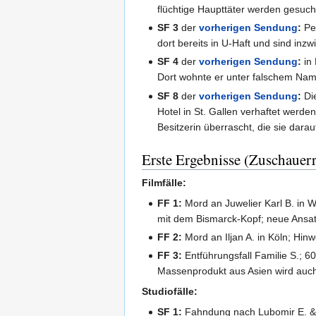
flüchtige Haupttäter werden gesuch
SF 3
der
vorherigen Sendung
:
Pet
dort bereits in U-Haft und sind inz
SF 4
der
vorherigen Sendung
:
in 
Dort wohnte er unter falschem Nam
SF 8
der
vorherigen Sendung
:
Die
Hotel in St. Gallen verhaftet werd
Besitzerin überrascht, die sie dara
Erste Ergebnisse (Zuschauer
Filmfälle:
FF 1:
Mord an Juwelier Karl B. in 
mit dem Bismarck-Kopf; neue Ansatz
FF 2:
Mord an Iljan A. in Köln; Hi
FF 3:
Entführungsfall Familie S.; 6
Massenprodukt aus Asien wird auch
Studiofälle:
SF 1:
Fahndung nach Lubomir E. & R