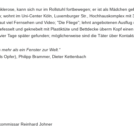
r Sklerose, kann sich nur im Rollstuhl fortbewegen; er ist als Mädchen 
; wohnt im Uni-Center Köln, Luxemburger Str., Hochhauskomplex mit 3
aut viel Fernsehen und Video; "Die Fliege"; lehnt angebotenen Ausflu
bt gefesselt und geknebelt mit Plastiktüte und Bettdecke überm Kopf ein
t vier Tage später gefunden; möglicherweise sind die Täter über Kont
s mehr als ein Fenster zur Welt.“
s Opfer), Philipp Brammer, Dieter Kettenbach
tkommissar Reinhard Johner