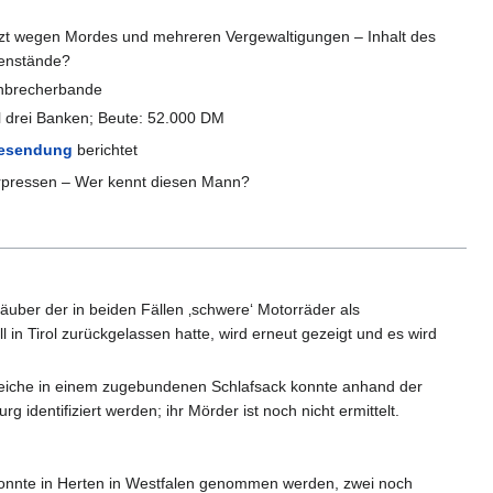
itzt wegen Mordes und mehreren Vergewaltigungen – Inhalt des
genstände?
Einbrecherbande
 drei Banken; Beute: 52.000 DM
esendung
berichtet
erpressen – Wer kennt diesen Mann?
uber der in beiden Fällen ‚schwere‘ Motorräder als
 in Tirol zurückgelassen hatte, wird erneut gezeigt und es wird
 Leiche in einem zugebundenen Schlafsack konnte anhand der
dentifiziert werden; ihr Mörder ist noch nicht ermittelt.
onnte in Herten in Westfalen genommen werden, zwei noch