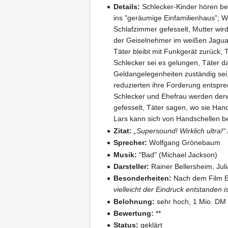
Details:
Schlecker-Kinder hören be
ins "geräumige Einfamilienhaus"; W
Schlafzimmer gefesselt, Mutter wir
der Geiselnehmer im weißen Jaguar 
Täter bleibt mit Funkgerät zurück; 
Schlecker sei es gelungen, Täter d
Geldangelegenheiten zuständig sei
reduzierten ihre Forderung entsprec
Schlecker und Ehefrau werden derw
gefesselt, Täter sagen, wo sie Han
Lars kann sich von Handschellen be
Zitat:
„Supersound! Wirklich ultra!“
Sprecher:
Wolfgang Grönebaum
Musik:
"Bad" (Michael Jackson)
Darsteller:
Rainer Bellersheim, Jul
Besonderheiten:
Nach dem Film Ed
vielleicht der Eindruck entstanden i
Belohnung:
sehr hoch, 1 Mio. DM 
Bewertung:
**
Status:
geklärt