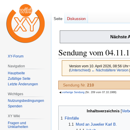
Seite
Diskussion
Nächste 
Sendung vom 04.11.
XY-Forum
Version vom 10. April 2026, 08:56 Uhr
Navigation
(
Unterschied
)
← Nächstältere Version
Hauptseite
Zufällige Seite
Zur
Zur
Letzte Änderungen
Sendung Nr.
210
Navigation
Suche
◀
vorherige Sendung
(Nr. 209 vom 07.10.1988)
Wichtiges
springen
springen
Nutzungsbedingungen
Spenden
Inhaltsverzeichnis
XY Wiki
1
Filmfälle
Fragen und
1.1
Mord an Juwelier Karl B.
Unklarheiten