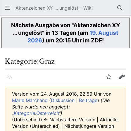
Aktenzeichen XY ... ungelöst - Wiki
Such
Nächste Ausgabe von "Aktenzeichen XY
… ungelöst" in 13 Tagen (am
19. August
2026
) um 20:15 Uhr im ZDF!
Kategorie
:
Graz
Sprache
Beobacht
Quel
Version vom 24. August 2018, 22:59 Uhr von
Marie Marchand
(
Diskussion
|
Beiträge
)
(Die
Seite wurde neu angelegt:
„
Kategorie:Österreich
“)
(Unterschied) ← Nächstältere Version | Aktuelle
Version (Unterschied) | Nächstjüngere Version