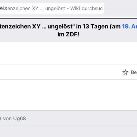
Wiki
tenzeichen XY … ungelöst" in 13 Tagen (am
19. 
im ZDF!
Be
n
von
Ug68